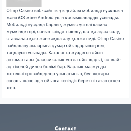
Olimp Casino веб-сайттың ыңғайлы мобильді нұсқасын
және iOS және Android үшін қосымшаларды ұсынады.
Мобильді нұсқада барлық жұмыс үстелі казино
мүмкіндіктері, соның ішінде тіркелу, шотқа ақша салу,
ставкалар қою және ақша алу қолжетімді. Olimp Casino
пайдаланушыларына құмар ойындарының кең
таңдауын ұсынады. Каталогта жүздеген ойын
автоматтары (классикалық үстел ойындары), сондай-
ақ тікелей дилер бөлімі бар. Барлық мазмұнды
жетекші провайдерлер ұсынатынын, бұл жоғары
сапалы және әділ ойынға кепілдік беретінін атап өткен
жөн.
Contact