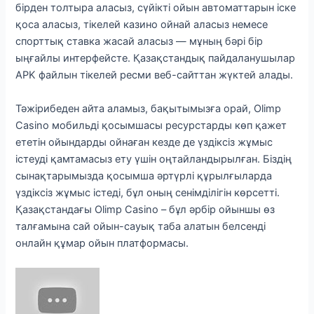
бірден толтыра аласыз, сүйікті ойын автоматтарын іске
қоса аласыз, тікелей казино ойнай аласыз немесе
спорттық ставка жасай аласыз — мұның бәрі бір
ыңғайлы интерфейсте. Қазақстандық пайдаланушылар
APK файлын тікелей ресми веб-сайттан жүктей алады.
Тәжірибеден айта аламыз, бақытымызға орай, Olimp
Casino мобильді қосымшасы ресурстарды көп қажет
ететін ойындарды ойнаған кезде де үздіксіз жұмыс
істеуді қамтамасыз ету үшін оңтайландырылған. Біздің
сынақтарымызда қосымша әртүрлі құрылғыларда
үздіксіз жұмыс істеді, бұл оның сенімділігін көрсетті.
Қазақстандағы Olimp Casino – бұл әрбір ойыншы өз
талғамына сай ойын-сауық таба алатын белсенді
онлайн құмар ойын платформасы.