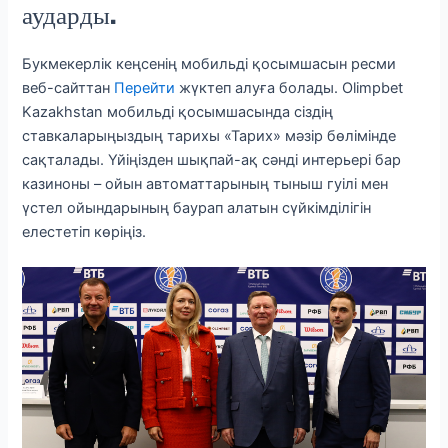
аударды.
Букмекерлік кеңсенің мобильді қосымшасын ресми
веб-сайттан
Перейти
жүктеп алуға болады. Olimpbet
Kazakhstan мобильді қосымшасында сіздің
ставкаларыңыздың тарихы «Тарих» мәзір бөлімінде
сақталады. Үйіңізден шықпай-ақ сәнді интерьері бар
казиноны – ойын автоматтарының тыныш гуілі мен
үстел ойындарының баурап алатын сүйкімділігін
елестетіп көріңіз.