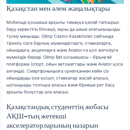
Қазақстан мен әлем жаңалықтары
Мобильді қосымша арқылы тамаққа қалай тапсырыс
беру керектігін білсеңіз, мұны да шеше алатыныңызды
түсіну маңызды. Olimp Casino Kazakhstan сайтында
тіркелу сізге барлық мүмкіндіктерге, ставкаларға,
ойындарға, акцияларға және Aviator-ға қол жеткізуге
мүмкіндік береді. Olimp Bet қосымшасы – бірыңғай
платформа (спорт, ойын автоматтары және Aviator қоса
алғанда). Смартфоныңызға орнатқаннан кейін сіз
ойындарды іске қосып, ставкалар жасай аласыз,
шотыңызды толтыра аласыз және бірнеше рет басу
арқылы бонустар ала аласыз.
Қазақстандық студенттің жобасы
АҚШ-тың жетекші
акселераторларының назарын