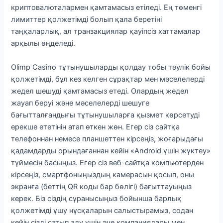
криптовалюталармен қамтамасыз етіледі. Ең төменгі
лимиттер қолжетімді болып қала беретіні
таңқаларлық, ал транзакциялар қауіпсіз хаттамалар
арқылы өңделеді.
Olimp Casino тұтынушыларды қолдау тобы тәулік бойы
қолжетімді, бұл кез келген сұрақтар мен мәселелерді
жедел шешуді қамтамасыз етеді. Олардың жедел
жауап беруі және мәселелерді шешуге
бағытталғандығы тұтынушыларға қызмет көрсетуді
ерекше ететінін атап өткен жөн. Егер сіз сайтқа
телефоннан немесе планшеттен кірсеңіз, жоғарыдағы
қадамдарды орындағаннан кейін «Android үшін жүктеу»
түймесін басыңыз. Егер сіз веб-сайтқа компьютерден
кірсеңіз, смартфоныңыздың камерасын қосып, оны
экранға (беттің QR коды бар бөлігі) бағыттауыңыз
керек. Біз сіздің сұранысыңыз бойынша барлық
қолжетімді ұшу нұсқаларын салыстырамыз, содан
кейін сізді сатып алу үшін әуе компаниялары мен