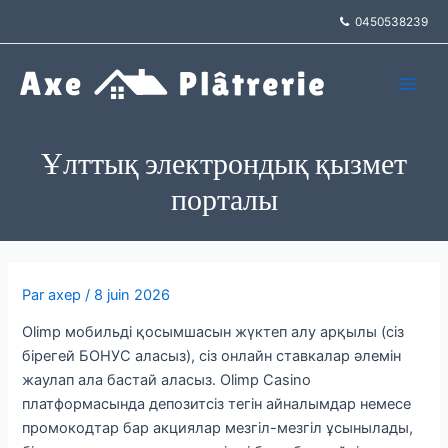
Aller
0450538239
au
contenu
Main
Men
Ұлттық электрондық қызмет
порталы
Par
axep
/
8 juin 2026
Olimp мобильді қосымшасын жүктеп алу арқылы (сіз
бірегей БОНУС аласыз), сіз онлайн ставкалар әлемін
жаулап ала бастай аласыз. Olimp Casino
платформасында депозитсіз тегін айналымдар немесе
промокодтар бар акциялар мезгіл-мезгіл ұсынылады,