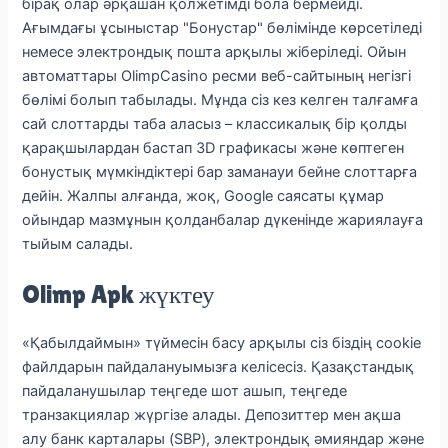
бірақ олар әрқашан қолжетімді бола бермейді.
Ағымдағы ұсыныстар "Бонустар" бөлімінде көрсетіледі
немесе электрондық пошта арқылы жіберіледі. Ойын
автоматтары OlimpCasino ресми веб-сайтының негізгі
бөлімі болып табылады.
Мұнда сіз кез келген талғамға
сай слоттарды таба аласыз – классикалық бір қолды
қарақшылардан бастап 3D графикасы және көптеген
бонустық мүмкіндіктері бар заманауи бейне слоттарға
дейін. Жалпы алғанда, жоқ, Google саясаты құмар
ойындар мазмұнын қолданбалар дүкенінде жариялауға
тыйым салады.
Olimp Apk жүктеу
«Қабылдаймын» түймесін басу арқылы сіз біздің cookie
файлдарын пайдалануымызға келісесіз. Қазақстандық
пайдаланушылар теңгеде шот ашып, теңгеде
транзакциялар жүргізе алады. Депозиттер мен ақша
алу банк карталары (SBP), электрондық әмияндар және