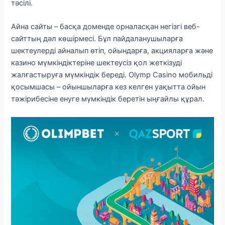
тәсілі.
Айна сайты – басқа доменде орналасқан негізгі веб-
сайттың дәл көшірмесі. Бұл пайдаланушыларға
шектеулерді айналып өтіп, ойындарға, акцияларға және
казино мүмкіндіктеріне шектеусіз қол жеткізуді
жалғастыруға мүмкіндік береді. Olymp Casino мобильді
қосымшасы – ойыншыларға кез келген уақытта ойын
тәжірибесіне енуге мүмкіндік беретін ыңғайлы құрал.