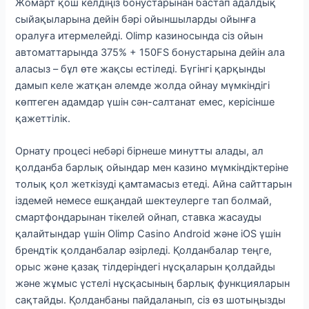
Жомарт қош келдіңіз бонустарынан бастап адалдық
сыйақыларына дейін бәрі ойыншыларды ойынға
оралуға итермелейді. Olimp казиносында сіз ойын
автоматтарында 375% + 150FS бонустарына дейін ала
аласыз – бұл өте жақсы естіледі. Бүгінгі қарқынды
дамып келе жатқан әлемде жолда ойнау мүмкіндігі
көптеген адамдар үшін сән-салтанат емес, керісінше
қажеттілік.
Орнату процесі небәрі бірнеше минутты алады, ал
қолданба барлық ойындар мен казино мүмкіндіктеріне
толық қол жеткізуді қамтамасыз етеді. Айна сайттарын
іздемей немесе ешқандай шектеулерге тап болмай,
смартфондарынан тікелей ойнап, ставка жасауды
қалайтындар үшін Olimp Casino Android және iOS үшін
брендтік қолданбалар әзірледі. Қолданбалар теңге,
орыс және қазақ тілдеріндегі нұсқаларын қолдайды
және жұмыс үстелі нұсқасының барлық функцияларын
сақтайды. Қолданбаны пайдаланып, сіз өз шотыңызды