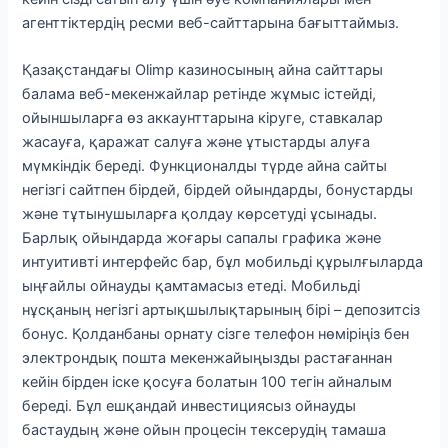
агенттіктердің ресми веб-сайттарына бағыттаймыз.
Қазақстандағы Olimp казиносының айна сайттары
балама веб-мекенжайлар ретінде жұмыс істейді,
ойыншыларға өз аккаунттарына кіруге, ставкалар
жасауға, қаражат салуға және ұтыстарды алуға
мүмкіндік береді. Функционалды түрде айна сайты
негізгі сайтпен бірдей, бірдей ойындарды, бонустарды
және тұтынушыларға қолдау көрсетуді ұсынады.
Барлық ойындарда жоғары сапалы графика және
интуитивті интерфейс бар, бұл мобильді құрылғыларда
ыңғайлы ойнауды қамтамасыз етеді. Мобильді
нұсқаның негізгі артықшылықтарының бірі – депозитсіз
бонус. Қолданбаны орнату сізге телефон нөміріңіз бен
электрондық пошта мекенжайыңызды растағаннан
кейін бірден іске қосуға болатын 100 тегін айналым
береді. Бұл ешқандай инвестициясыз ойнауды
бастаудың және ойын процесін тексерудің тамаша