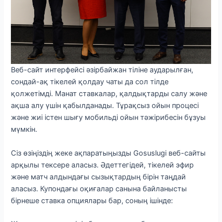
Веб-сайт интерфейсі әзірбайжан тіліне аударылған,
сондай-ақ тікелей қолдау чаты да сол тілде
қолжетімді. Манат ставкалар, қалдықтарды салу және
ақша алу үшін қабылданады. Тұрақсыз ойын процесі
және жиі істен шығу мобильді ойын тәжірибесін бұзуы
мүмкін.
Сіз өзіңіздің жеке ақпаратыңызды Gosuslugi веб-сайты
арқылы тексере аласыз. Әдеттегідей, тікелей эфир
және матч алдындағы сызықтардың бірін таңдай
аласыз. Купондағы оқиғалар санына байланысты
бірнеше ставка опциялары бар, соның ішінде: