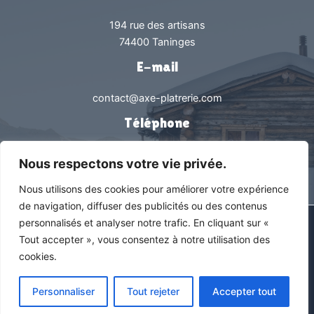
194 rue des artisans
74400 Taninges
E-mail
contact@axe-platrerie.com
Téléphone
0450538239
Nous respectons votre vie privée.
Nous utilisons des cookies pour améliorer votre expérience
de navigation, diffuser des publicités ou des contenus
personnalisés et analyser notre trafic. En cliquant sur «
Tous droits réservés © 2026 Axe Plâtrerie |
Mentions légales &
Tout accepter », vous consentez à notre utilisation des
Politique de confidentialité
cookies.
En savoir +
Découvrez notre zone d’intervention
Personnaliser
Tout rejeter
Accepter tout
Agence web