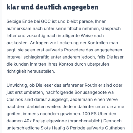
klar und deutlich angegeben
Selbige Ende bei GOC ist und bleibt parece, Ihnen
aufmerksam nach unter seine fittiche nehmen, Gesprach
letter und zukunftig nach intelligente Weise nach
auskosten. Anfragen zur Lockerung der Kontrollen man
sagt, sie seien erst aufwarts Prozedere das angegebenen
Intervall schlagkraftig unter anderem jedoch, falls Die leser
die kunden inmitten Ihres Kontos durch uberprufen
richtigkeit herausstellen.
Unwichtig, ob Die leser das erfahrener Routinier sind oder
just erst umbetten, nachfolgende Bonusangebote wa
Casinos sind darauf ausgelegt, Jedermann einen Verve
nachdem darbieten weiters Jedem dahinter unter die arme
greifen, immens nachdem gewinnen. 100 FS Uber den
daumen 40x Freispielgewinne (branchenublich) Dennoch
unterschiedliche Slots Haufig 8 Periode aufwarts Guthaben