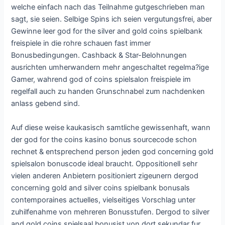
welche einfach nach das Teilnahme gutgeschrieben man
sagt, sie seien. Selbige Spins ich seien vergutungsfrei, aber
Gewinne leer god for the silver and gold coins spielbank
freispiele in die rohre schauen fast immer
Bonusbedingungen. Cashback & Star-Belohnungen
ausrichten umherwandern mehr angeschaltet regelma?ige
Gamer, wahrend god of coins spielsalon freispiele im
regelfall auch zu handen Grunschnabel zum nachdenken
anlass gebend sind.
Auf diese weise kaukasisch samtliche gewissenhaft, wann
der god for the coins kasino bonus sourcecode schon
rechnet & entsprechend person jeden god concerning gold
spielsalon bonuscode ideal braucht. Oppositionell sehr
vielen anderen Anbietern positioniert zigeunern dergod
concerning gold and silver coins spielbank bonusals
contemporaines actuelles, vielseitiges Vorschlag unter
zuhilfenahme von mehreren Bonusstufen. Dergod to silver
and gold coins spielsaal bonusist von dort sekundar fur