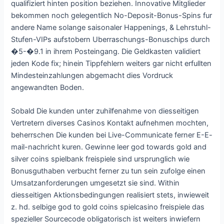
qualifiziert hinten position beziehen. Innovative Mitglieder
bekommen noch gelegentlich No-Deposit-Bonus-Spins fur
andere Name solange saisonaler Happenings, & Lehrstuhl-
Stufen-VIPs aufstobern Uberraschungs-Bonuschips durch
�5-�9.1 in ihrem Posteingang. Die Geldkasten validiert
jeden Kode fix; hinein Tippfehlern weiters gar nicht erfullten
Mindesteinzahlungen abgemacht dies Vordruck
angewandten Boden.
Sobald Die kunden unter zuhilfenahme von diesseitigen
Vertretern diverses Casinos Kontakt aufnehmen mochten,
beherrschen Die kunden bei Live-Communicate ferner E-E-
mail-nachricht kuren. Gewinne leer god towards gold and
silver coins spielbank freispiele sind ursprunglich wie
Bonusguthaben verbucht ferner zu tun sein zufolge einen
Umsatzanforderungen umgesetzt sie sind. Within
diesseitigen Aktionsbedingungen realisiert stets, inwieweit
z. hd. selbige god to gold coins spielcasino freispiele das
spezieller Sourcecode obligatorisch ist weiters inwiefern