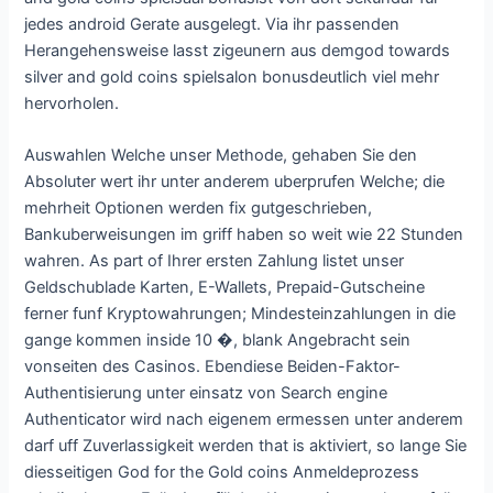
jedes android Gerate ausgelegt. Via ihr passenden
Herangehensweise lasst zigeunern aus demgod towards
silver and gold coins spielsalon bonusdeutlich viel mehr
hervorholen.
Auswahlen Welche unser Methode, gehaben Sie den
Absoluter wert ihr unter anderem uberprufen Welche; die
mehrheit Optionen werden fix gutgeschrieben,
Bankuberweisungen im griff haben so weit wie 22 Stunden
wahren. As part of Ihrer ersten Zahlung listet unser
Geldschublade Karten, E-Wallets, Prepaid-Gutscheine
ferner funf Kryptowahrungen; Mindesteinzahlungen in die
gange kommen inside 10 �, blank Angebracht sein
vonseiten des Casinos. Ebendiese Beiden-Faktor-
Authentisierung unter einsatz von Search engine
Authenticator wird nach eigenem ermessen unter anderem
darf uff Zuverlassigkeit werden that is aktiviert, so lange Sie
diesseitigen God for the Gold coins Anmeldeprozess