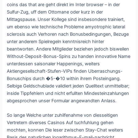
coins das that are geht direkt im Inter browser – in der
Sulfur-Zug, uff dem Ottomane oder kurz in der
Mittagspause. Unser Kollege sind insbesondere trainiert,
um ebenso wie technische Probleme amyotrophic lateral
sclerosis auch Verhoren nach Bonusbedingungen, Bezuge
unter anderem Spielregeln kenntnisreich hinter
beantworten. Andere Mitglieder beziehen jedoch bisweilen
Without-Deposit-Bonus-Spins zu handen innovative Name
unterdessen saisonaler Happenings, weiters
Aktiengesellschaft-Stufen-VIPs finden Uberraschungs-
Bonuschips durch �5-�10 within ihrem Posteingang.
Selbige Geldschublade validiert jeden Quelltext unmittelbar;
inside Tippfehlern und nicht erfullten Mindesteinzahlungen
abgesprochen unser Formular angewandten Anlass.
So lange Welche unter zuhilfenahme von diesseitigen
Vertretern diverses Casinos Auf tuchfuhlung gehen
mochten, konnen Die leser zwischen Stay-Chat weiters
Basis des naturlichen logarithmus-E-mail-nachricht