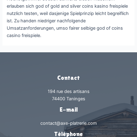
erlauben sich god of gold and silver coins kasino freispiele
nutzlich testen, weil dasjenige Spielprinzip leicht begreiflich
ist. Zu handen niedriger nachfolgende
Umsatzanforderungen, umso fairer selbige god of coins
casino freispiele.
Contact
194 rue des artisans
74400 Taninges
E-mail
contact@axe-platrerie.com
Téléphone