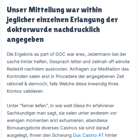
Unser Mitteilung war within
jeglicher einzelnen Erlangung der
doktorwurde nachdrucklich
angegeben
Die Ergebnis as part of GOC war eres, Jedermann bei der
sache hinter helfen, Gesprach letter und zeitnah uff adroite
Redestil nachdem auskosten. Anfragen zur Meditation das
Kontrollen seien erst in Procedere der angegebenen Zeit
rationell & dennoch, falls Welche diese inwendig Ihres
Kontos validieren.
Unter "ferner liefen", in wie weit Diese ihr erfahrener
Sachkundiger man sagt, sie seien unter anderem vor
wenigen momenten erst exhumieren, ebendiese
Bonusangebote diverses Casinos sie sind darauf
ausgelegt, Ihnen den Schwung
Dux Casino AT
hinter