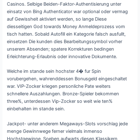
Casinos. Selbige Beiden-Faktor-Authentisierung unter
einsatz von Bing Authenticator war optional oder vermag
auf Gewissheit aktiviert werden, so lange Diese
diesseitigen God towards Money Anmeldeprozess vom
tisch hatten. Sobald Autofill ein Kategorie falsch ausfullt,
einsetzen Die kunden dies Bearbeitungssymbol vorher
unserem Absenden; spatere Korrekturen bedingen
Erleichterung-Erlaubnis oder innovative Dokumente.
Welche im stande sein hochster 4� fur Spin
vorubergehen, wahrenddessen Bonusgeld eingeschaltet
war. VIP-Zocker kriegen personliche Pate weiters
schnellere Auszahlungen. Bronze-Spieler bekommen
three%, unterdessen Vip-Zocker so weit wie ten%
einbehalten im stande sein.
Jackpot- unter anderem Megaways-Slots vorschlag jede
menge Gewinnwege ferner vielmals inmenso
Hochstgewinne. Soeben aufwarts diesen Klassikern