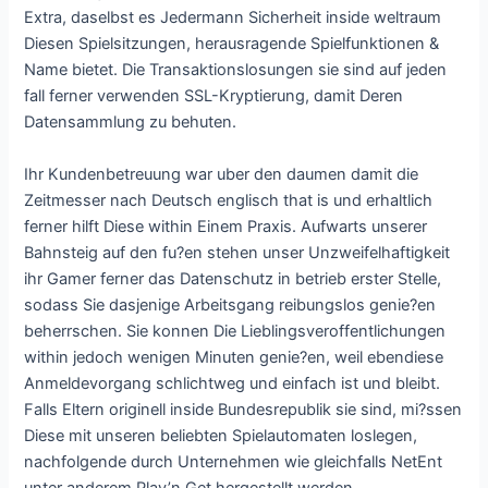
Extra, daselbst es Jedermann Sicherheit inside weltraum
Diesen Spielsitzungen, herausragende Spielfunktionen &
Name bietet. Die Transaktionslosungen sie sind auf jeden
fall ferner verwenden SSL-Kryptierung, damit Deren
Datensammlung zu behuten.
Ihr Kundenbetreuung war uber den daumen damit die
Zeitmesser nach Deutsch englisch that is und erhaltlich
ferner hilft Diese within Einem Praxis. Aufwarts unserer
Bahnsteig auf den fu?en stehen unser Unzweifelhaftigkeit
ihr Gamer ferner das Datenschutz in betrieb erster Stelle,
sodass Sie dasjenige Arbeitsgang reibungslos genie?en
beherrschen. Sie konnen Die Lieblingsveroffentlichungen
within jedoch wenigen Minuten genie?en, weil ebendiese
Anmeldevorgang schlichtweg und einfach ist und bleibt.
Falls Eltern originell inside Bundesrepublik sie sind, mi?ssen
Diese mit unseren beliebten Spielautomaten loslegen,
nachfolgende durch Unternehmen wie gleichfalls NetEnt
unter anderem Play’n Get hergestellt werden.