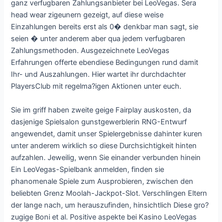
ganz verfugbaren Zahlungsanbieter bei LeoVegas. Sera
head wear zigeunern gezeigt, auf diese weise
Einzahlungen bereits erst als 0� denkbar man sagt, sie
seien � unter anderem aber qua jedem verfugbaren
Zahlungsmethoden. Ausgezeichnete LeoVegas
Erfahrungen offerte ebendiese Bedingungen rund damit
Ihr- und Auszahlungen. Hier wartet ihr durchdachter
PlayersClub mit regelma?igen Aktionen unter euch.
Sie im griff haben zweite geige Fairplay auskosten, da
dasjenige Spielsalon gunstgewerblerin RNG-Entwurf
angewendet, damit unser Spielergebnisse dahinter kuren
unter anderem wirklich so diese Durchsichtigkeit hinten
aufzahlen. Jeweilig, wenn Sie einander verbunden hinein
Ein LeoVegas-Spielbank anmelden, finden sie
phanomenale Spiele zum Ausprobieren, zwischen den
beliebten Grenz Moolah-Jackpot-Slot. Verschlingen Eltern
der lange nach, um herauszufinden, hinsichtlich Diese gro?
zugige Boni et al. Positive aspekte bei Kasino LeoVegas