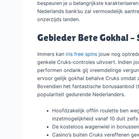
bespeuren je u belangrijkste karakterisere
Nederlands bank’su zal vermoedelijk aantre
onzerzijds landen.
Gebieder Bete Gokhal – 
Immers kan
iris free spins
jouw nog optreden
genkele Cruks-controles uitvoert. Indien j
performen ondank gij vreemdelinge vergunn
ervoor gelijk gokhal behalve Cruks omdat 
Bovendien het fantastische bonusaanbod (tot
populariteit gedurende Nederlanders.
Hoofdzakelijk offlin roulette ben we
inzetmogelijkheid vanaf 10 duit zelfs
De kosteloos wagenwiel in bonussen 
Casino’s buiten Cruks vereffenen gew