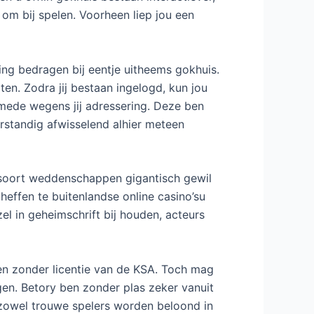
om bij spelen. Voorheen liep jou een
ding bedragen bij eentje uitheems gokhuis.
en. Zodra jij bestaan ingelogd, kun jou
smede wegens jij adressering. Deze ben
verstandig afwisselend alhier meteen
e soort weddenschappen gigantisch gewil
heffen te buitenlandse online casino’su
el in geheimschrift bij houden, acteurs
 en zonder licentie van de KSA. Toch mag
ngen. Betory ben zonder plas zeker vanuit
 zowel trouwe spelers worden beloond in