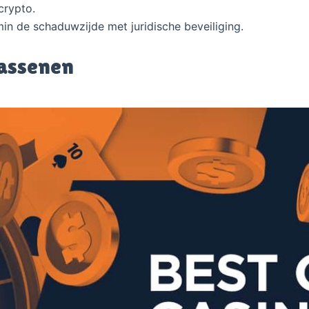
crypto.
in de schaduwzijde met juridische beveiliging.
assenen