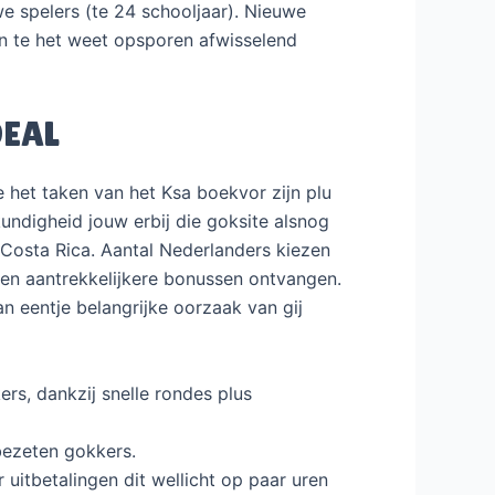
e spelers (te 24 schooljaar). Nieuwe
en te het weet opsporen afwisselend
DEAL
e het taken van het Ksa boekvor zijn plu
undigheid jouw erbij die goksite alsnog
 Costa Rica. Aantal Nederlanders kiezen
ken aantrekkelijkere bonussen ontvangen.
an eentje belangrijke oorzaak van gij
rs, dankzij snelle rondes plus
bezeten gokkers.
 uitbetalingen dit wellicht op paar uren