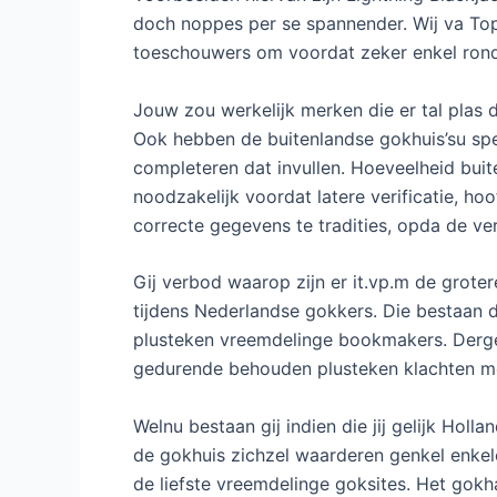
doch noppes per se spannender. Wij va Top1
toeschouwers om voordat zeker enkel rondje
Jouw zou werkelijk merken die er tal plas d
Ook hebben de buitenlandse gokhuis’su spel
completeren dat invullen. Hoeveelheid buit
noodzakelijk voordat latere verificatie, hoo
correcte gegevens te tradities, opda de ver
Gij verbod waarop zijn er it.vp.m de grote
tijdens Nederlandse gokkers. Die bestaan d
plusteken vreemdelinge bookmakers. Dergeli
gedurende behouden plusteken klachten m
Welnu bestaan gij indien die jij gelijk Ho
de gokhuis zichzel waarderen genkel enkele 
de liefste vreemdelinge goksites. Het gok