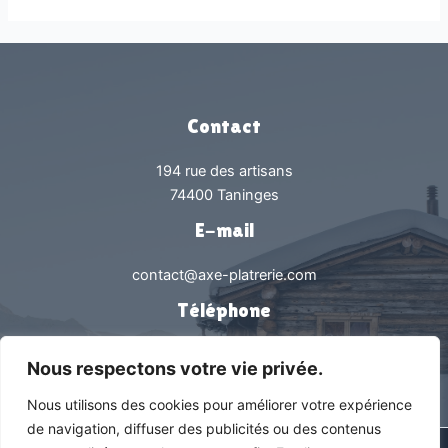
Contact
194 rue des artisans
74400 Taninges
E-mail
contact@axe-platrerie.com
Téléphone
0450538239
Nous respectons votre vie privée.
Nous utilisons des cookies pour améliorer votre expérience
de navigation, diffuser des publicités ou des contenus