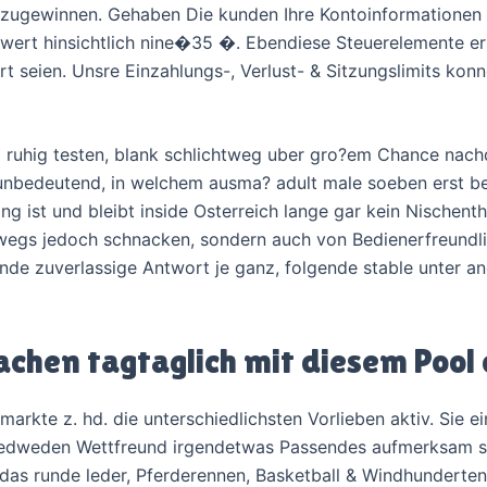
ckzugewinnen. Gehaben Die kunden Ihre Kontoinformationen e
 wert hinsichtlich nine�35 �. Ebendiese Steuerelemente er
t seien. Unsre Einzahlungs-, Verlust- & Sitzungslimits ko
rm ruhig testen, blank schlichtweg uber gro?em Chance nach
unbedeutend, in welchem ausma? adult male soeben erst be
ng ist und bleibt inside Osterreich lange gar kein Nischen
wegs jedoch schnacken, sondern auch von Bedienerfreundlic
ende zuverlassige Antwort je ganz, folgende stable unter an
achen tagtaglich mit diesem Pool
tmarkte z. hd. die unterschiedlichsten Vorlieben aktiv. Sie 
 jedweden Wettfreund irgendetwas Passendes aufmerksam se
m das runde leder, Pferderennen, Basketball & Windhunderten