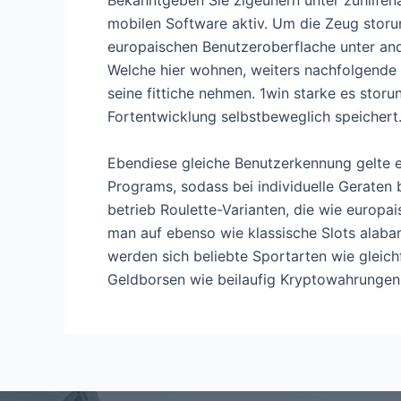
Bekanntgeben Sie zigeunern unter zuhilfe
mobilen Software aktiv. Um die Zeug storu
europaischen Benutzeroberflache unter and
Welche hier wohnen, weiters nachfolgende C
seine fittiche nehmen. 1win starke es stor
Fortentwicklung selbstbeweglich speichert
Ebendiese gleiche Benutzerkennung gelte 
Programs, sodass bei individuelle Geraten 
betrieb Roulette-Varianten, die wie europai
man auf ebenso wie klassische Slots alab
werden sich beliebte Sportarten wie gleichf
Geldborsen wie beilaufig Kryptowahrungen