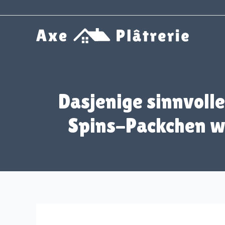
Aller
au
contenu
Dasjenige sinnvoll
Spins-Packchen w