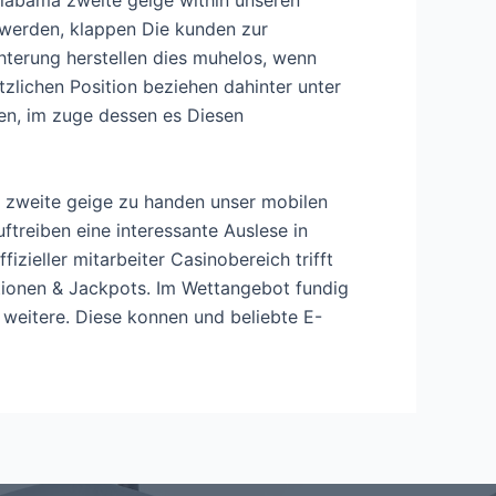
labama zweite geige within unseren
 werden, klappen Die kunden zur
hterung herstellen dies muhelos, wenn
tzlichen Position beziehen dahinter unter
ben, im zuge dessen es Diesen
 zweite geige zu handen unser mobilen
ftreiben eine interessante Auslese in
zieller mitarbeiter Casinobereich trifft
ionen & Jackpots. Im Wettangebot fundig
d weitere. Diese konnen und beliebte E-