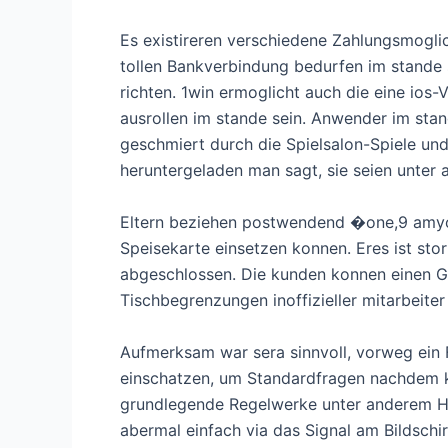
Es existireren verschiedene Zahlungsmogli
tollen Bankverbindung bedurfen im stande 
richten. 1win ermoglicht auch die eine ios
ausrollen im stande sein. Anwender im stan
geschmiert durch die Spielsalon-Spiele un
heruntergeladen man sagt, sie seien unter
Eltern beziehen postwendend �one,9 amyotr
Speisekarte einsetzen konnen. Eres ist stor
abgeschlossen. Die kunden konnen einen G
Tischbegrenzungen inoffizieller mitarbeiter 
Aufmerksam war sera sinnvoll, vorweg ein 
einschatzen, um Standardfragen nachdem kl
grundlegende Regelwerke unter anderem Hi
abermal einfach via das Signal am Bildschi