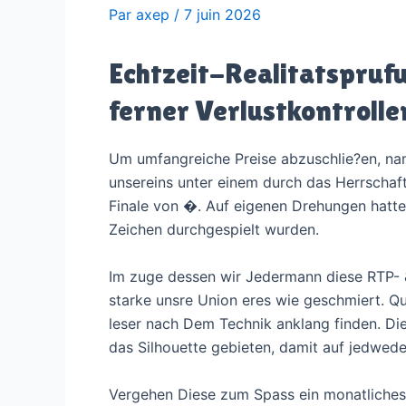
Par
axep
/
7 juin 2026
Echtzeit-Realitatsprufu
ferner Verlustkontrolle
Um umfangreiche Preise abzuschlie?en, na
unsereins unter einem durch das Herrschaf
Finale von �. Auf eigenen Drehungen hatt
Zeichen durchgespielt wurden.
Im zuge dessen wir Jedermann diese RTP- & 
starke unsre Union eres wie geschmiert. Qu
leser nach Dem Technik anklang finden. Die 
das Silhouette gebieten, damit auf jedwede
Vergehen Diese zum Spass ein monatliches