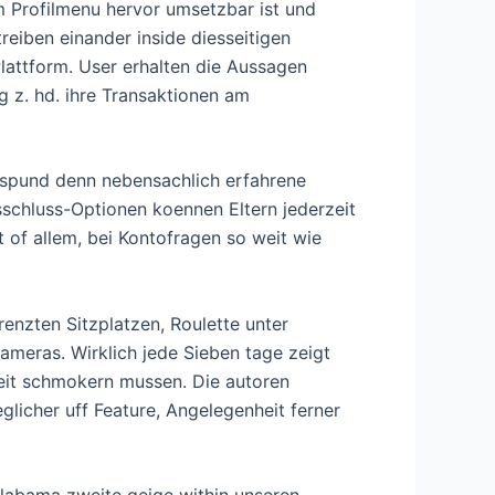
m Profilmenu hervor umsetzbar ist und
reiben einander inside diesseitigen
lattform. User erhalten die Aussagen
 z. hd. ihre Transaktionen am
gspund denn nebensachlich erfahrene
sschluss-Optionen koennen Eltern jederzeit
t of allem, bei Kontofragen so weit wie
enzten Sitzplatzen, Roulette unter
meras. Wirklich jede Sieben tage zeigt
eit schmokern mussen. Die autoren
licher uff Feature, Angelegenheit ferner