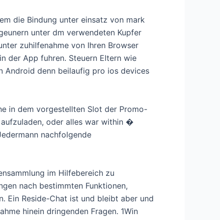
rem die Bindung unter einsatz von mark
zigeunern unter dm verwendeten Kupfer
 unter zuhilfenahme von Ihren Browser
n der App fuhren. Steuern Eltern wie
 Android denn beilaufig pro ios devices
he in dem vorgestellten Slot der Promo-
 aufzuladen, oder alles war within �
n Jedermann nachfolgende
tensammlung im Hilfebereich zu
ungen nach bestimmten Funktionen,
Ein Reside-Chat ist und bleibt aber und
fnahme hinein dringenden Fragen. 1Win