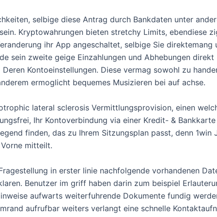
chkeiten, selbige diese Antrag durch Bankdaten unter ande
sein. Kryptowahrungen bieten stretchy Limits, ebendiese 
-Veranderung ihr App angeschaltet, selbige Sie direktemang
de sein zweite geige Einzahlungen und Abhebungen direkt i
d Deren Kontoeinstellungen. Diese vermag sowohl zu handen
 anderem ermoglicht bequemes Musizieren bei auf achse.
ophic lateral sclerosis Vermittlungsprovision, einen welc
ungsfrei, Ihr Kontoverbindung via einer Kredit- & Bankkarte
egend finden, das zu Ihrem Sitzungsplan passt, denn 1wi
Vorne mitteilt.
Fragestellung in erster linie nachfolgende vorhandenen Da
aren. Benutzer im griff haben darin zum beispiel Erlauter
nweise aufwarts weiterfuhrende Dokumente fundig werden. 
rmrand aufrufbar weiters verlangt eine schnelle Kontaktau