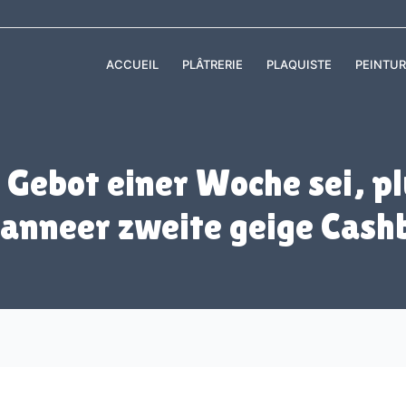
ACCUEIL
PLÂTRERIE
PLAQUISTE
PEINTUR
e Gebot einer Woche sei, 
anneer zweite geige Cashb