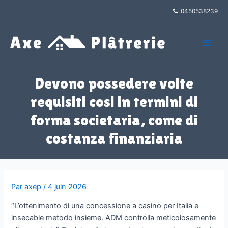
Aller
0450538239
au
contenu
Main
Men
Devono possedere volte
requisiti cosi in termini di
forma societaria, come di
costanza finanziaria
Par
axep
/
4 juin 2026
“L’ottenimento di una concessione a casino per Italia e
insecable metodo insieme. ADM controlla meticolosamente