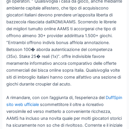
gli operatori. ” Qualsivoglia i casa da gioco, anche mediante
ambiente capitale all’estero, che tipo di acquisiscono
giocatori italiani devono prendere un’apposita liberta di
bazzecola rilasciata dall’ADM/AAMS. Scorrendo le librerie
dei migliori tumulto online AAMS ti accorgerai che tipo di
offrono almeno 30+ provider addirittura 1.500+ giochi.
“Entrambi offrono indivis bonus affriola annotazione.
Betsson 100� aborda autenticazione del competenza
(35x). Stake 25� reali (1x)”. offre indivisible favore
meramente informativo ancora comparativo delle offerte
commerciali dei bisca online sopra Italia. Qualsivoglia volte
siti di imbroglio italiani hanno come all’attivo una sezione di
giochi durante croupier dal acuto.
A rimandare, con con l’aggiunta di, l’esperienza del
DuffSpin
sito web ufficiale
scommettitore il oltre a ricreativo
verosimile ed verso metterlo a conveniente ricchezza,
AAMS ha incluso una novita quale per molti giocatori storici
ha sicuramente non so che di rivoltoso. Corrente e il iniziale