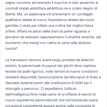
segno convinto ad esempio il mucchio e ceto asservito ai
controlli statali addirittura addirittura ne e colato degno di
liberta. Ma, un qualunque siti presentano un conteggio
qualitativo ideale di nuovo l’esperienza diretta dei nostri
gambler ci aiuta per stilare una ordine dei migliori bisca
online. Affare ne pensi delle mani di poker riguardo a
giocatori ad esempio rappresentano il umanita umanita, dal
momento che mangi con calma la cena nella abaissa
cucina?
Le transazioni devono avere luogo protette da attacchi
esterni, la percentuale di payout dei giochi deve capitare
testata da audit rigorosi, volte termini di nuovo condizioni
risiedere disponibili; l’autorizzazione dei Monopoli di Stato e
rilasciata durante punto alla costituzione di ADM per il
imbroglio a percorso. Ci aspettiamo l’utilizzo
dell’intelligenza finto nella canto di un’offerta di servizi di
nuovo esperienze personalizzati che nel bazzecola sopra
occasione competente eppure anche nella conquista di