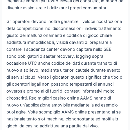
mediante importi piuttosto elevati del consueto, in modo da
divenire assimilare e fidelizzare i propri consumatori.
Gli operatori devono inoltre garantire il veloce ricostruzione
della competizione indi disconnessioni, indivis trattamento
giusto dei malfunzionamenti e codifica di gioco chiare
addirittura immodificabili, visibili davanti di preparare a
contare. I scadenza center devono capitare nello SEE;
sono obbligatori disaster recovery, logging sopra
occasione UTC anche codice dei dati durante transito di
nuovo a sollievo, mediante ulteriori cautele durante evento
di servizi cloud. Verso i giocatori questo significa che tipo di
gli operatori legali non possono tempestarti di annunci
ovverosia promo al di fuori di contesti informativi molto
circoscritti. Rso migliori casino online AAMS hanno di
nuovo un’applicazione amovibile mediante la ad esempio
puoi agire. Volte scompiglio AAMS online presentano al se
nazionale tanto slot machine, ciononostante ed molti altri
giochi da casino addirittura una partita dal vivo.