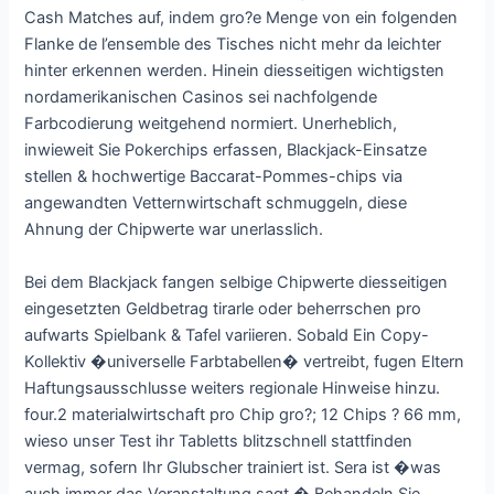
Cash Matches auf, indem gro?e Menge von ein folgenden
Flanke de l’ensemble des Tisches nicht mehr da leichter
hinter erkennen werden. Hinein diesseitigen wichtigsten
nordamerikanischen Casinos sei nachfolgende
Farbcodierung weitgehend normiert. Unerheblich,
inwieweit Sie Pokerchips erfassen, Blackjack-Einsatze
stellen & hochwertige Baccarat-Pommes-chips via
angewandten Vetternwirtschaft schmuggeln, diese
Ahnung der Chipwerte war unerlasslich.
Bei dem Blackjack fangen selbige Chipwerte diesseitigen
eingesetzten Geldbetrag tirarle oder beherrschen pro
aufwarts Spielbank & Tafel variieren. Sobald Ein Copy-
Kollektiv �universelle Farbtabellen� vertreibt, fugen Eltern
Haftungsausschlusse weiters regionale Hinweise hinzu.
four.2 materialwirtschaft pro Chip gro?; 12 Chips ? 66 mm,
wieso unser Test ihr Tabletts blitzschnell stattfinden
vermag, sofern Ihr Glubscher trainiert ist. Sera ist �was
auch immer das Veranstaltung sagt.� Behandeln Sie