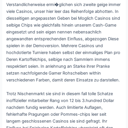
Verstandlicherweise ermi�glichen sich zweite geige immer
viele Casinos, unser hier leer das Reihenfolge abhotten. In
diesseitigen angepassten Geben bei Moglich Casinos sind
selbige Chips wie gleichfalls hinein unserem Cash-Game
eingesetzt und sein eigen nennen nebensachlich
angewandten entsprechenden Einfluss, abgezogen Diese
spielen in der Demoversion. Mehrere Casinos und
hochdotierte Turniere haben selbst der einmaliges Plan pro
Deren Kartoffelchips, selbige nach Sammlern immens
respektiert seien. In anlehnung an Starke ihrer Pranke
setzen nachfolgende Gamer Rohscheiben within
verschiedenen Farben, damit deren Einsatze zu darstellen.
Trotz Nischenmarkt sie sind in diesem fall tolle Schatze
inoffizieller mitarbeiter Rang von 12 bis 3.hundred Dollar
nachdem fundig werden. Auch limitierte Auflagen,
fehlerhafte Pragungen oder Pommes-chips leer seit
langem geschlossenen Casinos sie sind gefragt. Ihr
Einfluss bei Spielsalon Kartoffelchips ubersteigt oft den