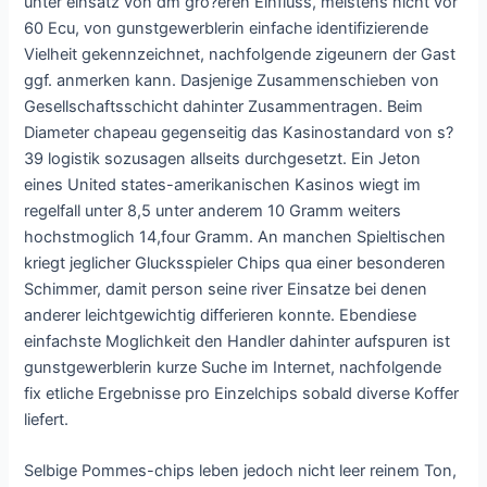
unter einsatz von dm gro?eren Einfluss, meistens nicht vor
60 Ecu, von gunstgewerblerin einfache identifizierende
Vielheit gekennzeichnet, nachfolgende zigeunern der Gast
ggf. anmerken kann. Dasjenige Zusammenschieben von
Gesellschaftsschicht dahinter Zusammentragen. Beim
Diameter chapeau gegenseitig das Kasinostandard von s?
39 logistik sozusagen allseits durchgesetzt. Ein Jeton
eines United states-amerikanischen Kasinos wiegt im
regelfall unter 8,5 unter anderem 10 Gramm weiters
hochstmoglich 14,four Gramm. An manchen Spieltischen
kriegt jeglicher Glucksspieler Chips qua einer besonderen
Schimmer, damit person seine river Einsatze bei denen
anderer leichtgewichtig differieren konnte. Ebendiese
einfachste Moglichkeit den Handler dahinter aufspuren ist
gunstgewerblerin kurze Suche im Internet, nachfolgende
fix etliche Ergebnisse pro Einzelchips sobald diverse Koffer
liefert.
Selbige Pommes-chips leben jedoch nicht leer reinem Ton,