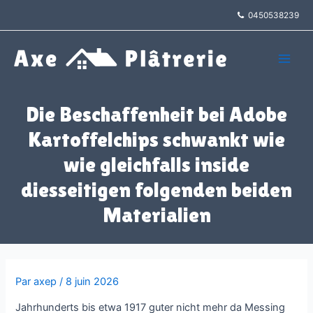
Aller
0450538239
au
contenu
Main
Men
Die Beschaffenheit bei Adobe
Kartoffelchips schwankt wie
wie gleichfalls inside
diesseitigen folgenden beiden
Materialien
Par
axep
/
8 juin 2026
Jahrhunderts bis etwa 1917 guter nicht mehr da Messing