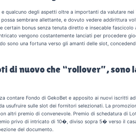
, e qualcuno degli aspetti oltre a importanti da valutare ne
possa sembrare allettante, e dovuto vedere addirittura volte
re certain bonus senza tenuta diretto e insecable fascicolo
intricato vengono costantemente lanciati per procedere gioca
fondo sono una fortuna verso gli amanti delle slot, concedend
oti di nuovo che “rollover”, sono 
za contare Fondo di GekoBet e apposito ai nuovi iscritti ad
sufruire sulle slot dei fornitori selezionati. La promozi
on altri premio di convenevole. Premio di schedatura di L
emio privo di intricato di 10�, diviso sopra 5� verso il cas
pezione del documento.