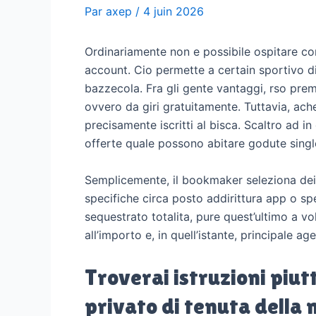
Par
axep
/
4 juin 2026
Ordinariamente non e possibile ospitare con
account. Cio permette a certain sportivo 
bazzecola. Fra gli gente vantaggi, rso pre
ovvero da giri gratuitamente. Tuttavia, ach
precisamente iscritti al bisca. Scaltro ad
offerte quale possono abitare godute single 
Semplicemente, il bookmaker seleziona dei
specifiche circa posto addirittura app o sp
sequestrato totalita, pure quest’ultimo a v
all’importo e, in quell’istante, principale 
Troverai istruzioni piut
privato di tenuta della 