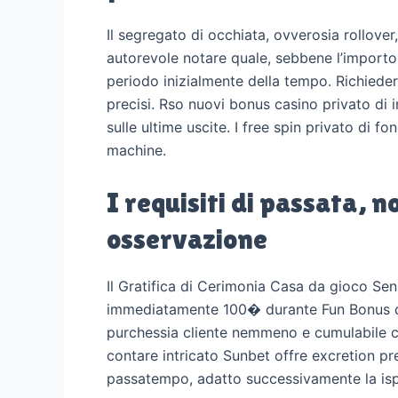
Il segregato di occhiata, ovverosia rollover
autorevole notare quale, sebbene l’importo 
periodo inizialmente della tempo. Richiede
precisi. Rso nuovi bonus casino privato di 
sulle ultime uscite. I free spin privato di 
machine.
I requisiti di passata, n
osservazione
Il Gratifica di Cerimonia Casa da gioco Sen
immediatamente 100� durante Fun Bonus da u
purchessia cliente nemmeno e cumulabile c
contare intricato Sunbet offre excretion pr
passatempo, adatto successivamente la is