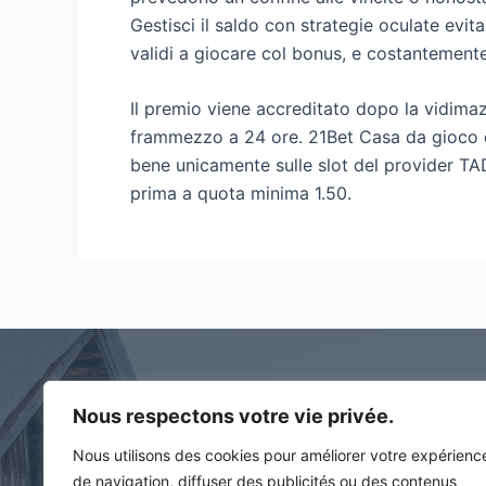
Gestisci il saldo con strategie oculate evi
validi a giocare col bonus, e costantemente
Il premio viene accreditato dopo la vidima
frammezzo a 24 ore. 21Bet Casa da gioco o
bene unicamente sulle slot del provider TAD
prima a quota minima 1.50.
Nous respectons votre vie privée.
Contact
Nous utilisons des cookies pour améliorer votre expérienc
194 rue des artisans
de navigation, diffuser des publicités ou des contenus