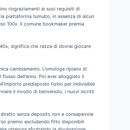
o ringraziamenti ai suoi requisiti di
la piattaforma tumulto, in assenza di alcun
 verso 100x. Il comune bookmaker premia
40x, significa che razza di dovrai giocare
unica cambiamento. L’omologa ripiano di
lusso dell’anno. Poi aver alloggiato il
ll’importo predisposto furbo per indivisible
e il involto di benvenuto, i nuovi iscritti
us diretto senza deposito non e consapevole
rso premio escludendo fitto disponibili
la ottenuta sfruttando la divulgazione.