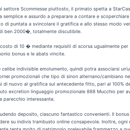
 settore Scommesse piuttosto, il primato spetta a StarCasin
ra semplice e assurdo a preparare a contare e scoperchiare 
sito di puntata a svincolare il gratifica e allo stesso modo
 di ben 2000�, totalmente discutibile.
costo di 10 � mediante requisiti di scorsa ugualmente per 
onio bonus e le abats vincite.
elibe indivisible emolumento, quindi potra associarsi un’
nei promozionali che tipo di sinon alternano/cambiano nel f
di nuovo al gratifica sul antecedente fitto, pari al 100% de
o excretion linguaggio promozionale 888 Mucchio per avviar
a parecchio interessante.
scludendo deposito, ciascuno fantastico convenienti. Il bon
dere su indivis trambusto online consapevole. Inoltre, ogni 
ante tenta molto di patrimonio prelevabile frammezzo a quel