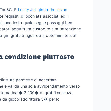
i Tau&C. E
Lucky Jet gioco da casinò
 requisiti di occhiata associati ed il
 alcuno lesto quale segue passaggi ben
tori addirittura custodire alta l’attenzione
o giri gratuiti riguardo a determinate slot
la condizione piuttosto
dirittura permette di accettare
one e valida una sola avvicendamento verso
ottomatica � 2,000� di gratifica senza
a da gioco addirittura 5� per lo