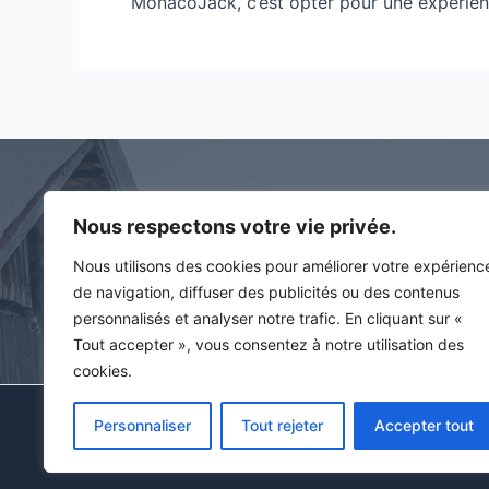
MonacoJack, c’est opter pour une expérienc
Nous respectons votre vie privée.
Contact
Nous utilisons des cookies pour améliorer votre expérienc
194 rue des artisans
de navigation, diffuser des publicités ou des contenus
74400 Taninges
personnalisés et analyser notre trafic. En cliquant sur «
Tout accepter », vous consentez à notre utilisation des
cookies.
Tous droits rés
Personnaliser
Tout rejeter
Accepter tout