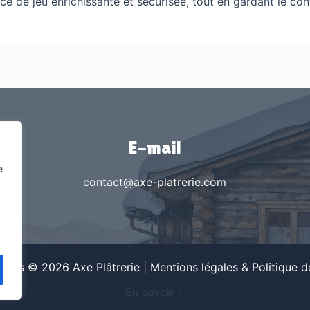
e de jeu enrichissante et sécurisée, tout en gardant le con
E-mail
e
contact@axe-platrerie.com
ervés © 2026 Axe Plâtrerie |
Mentions légales & Politique de
En savoir +