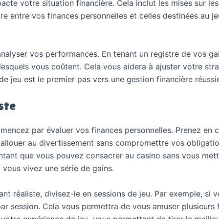
cte votre situation financière. Cela inclut les mises sur le
ire entre vos finances personnelles et celles destinées au j
analyser vos performances. En tenant un registre de vos g
squels vous coûtent. Cela vous aidera à ajuster votre straté
de jeu est le premier pas vers une gestion financière réussi
ste
ommencez par évaluer vos finances personnelles. Prenez en
allouer au divertissement sans compromettre vos obligation
ntant que vous pouvez consacrer au casino sans vous mettre
vous vivez une série de gains.
t réaliste, divisez-le en sessions de jeu. Par exemple, s
r session. Cela vous permettra de vous amuser plusieurs foi
tre expérience de jeu, vous permettant de tirer le meille