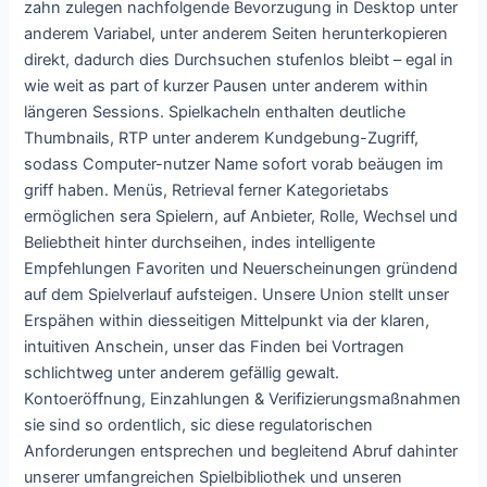
zahn zulegen nachfolgende Bevorzugung in Desktop unter
anderem Variabel, unter anderem Seiten herunterkopieren
direkt, dadurch dies Durchsuchen stufenlos bleibt – egal in
wie weit as part of kurzer Pausen unter anderem within
längeren Sessions. Spielkacheln enthalten deutliche
Thumbnails, RTP unter anderem Kundgebung-Zugriff,
sodass Computer-nutzer Name sofort vorab beäugen im
griff haben. Menüs, Retrieval ferner Kategorietabs
ermöglichen sera Spielern, auf Anbieter, Rolle, Wechsel und
Beliebtheit hinter durchseihen, indes intelligente
Empfehlungen Favoriten und Neuerscheinungen gründend
auf dem Spielverlauf aufsteigen. Unsere Union stellt unser
Erspähen within diesseitigen Mittelpunkt via der klaren,
intuitiven Anschein, unser das Finden bei Vortragen
schlichtweg unter anderem gefällig gewalt.
Kontoeröffnung, Einzahlungen & Verifizierungsmaßnahmen
sie sind so ordentlich, sic diese regulatorischen
Anforderungen entsprechen und begleitend Abruf dahinter
unserer umfangreichen Spielbibliothek und unseren