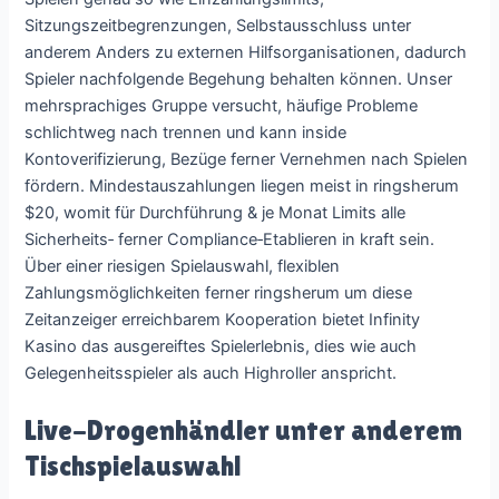
Sitzungszeitbegrenzungen, Selbstausschluss unter
anderem Anders zu externen Hilfsorganisationen, dadurch
Spieler nachfolgende Begehung behalten können. Unser
mehrsprachiges Gruppe versucht, häufige Probleme
schlichtweg nach trennen und kann inside
Kontoverifizierung, Bezüge ferner Vernehmen nach Spielen
fördern. Mindestauszahlungen liegen meist in ringsherum
$20, womit für Durchführung & je Monat Limits alle
Sicherheits‑ ferner Compliance‑Etablieren in kraft sein.
Über einer riesigen Spielauswahl, flexiblen
Zahlungsmöglichkeiten ferner ringsherum um diese
Zeitanzeiger erreichbarem Kooperation bietet Infinity
Kasino das ausgereiftes Spielerlebnis, dies wie auch
Gelegenheitsspieler als auch Highroller anspricht.
Live-Drogenhändler unter anderem
Tischspielauswahl