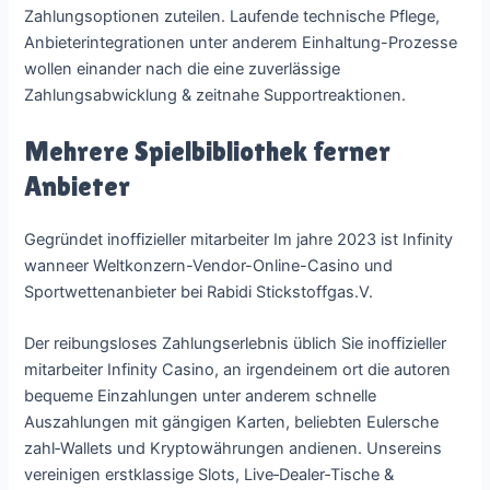
Zahlungsoptionen zuteilen. Laufende technische Pflege,
Anbieterintegrationen unter anderem Einhaltung-Prozesse
wollen einander nach die eine zuverlässige
Zahlungsabwicklung & zeitnahe Supportreaktionen.
Mehrere Spielbibliothek ferner
Anbieter
Gegründet inoffizieller mitarbeiter Im jahre 2023 ist Infinity
wanneer Weltkonzern-Vendor-Online-Casino und
Sportwettenanbieter bei Rabidi Stickstoffgas.V.
Der reibungsloses Zahlungserlebnis üblich Sie inoffizieller
mitarbeiter Infinity Casino, an irgendeinem ort die autoren
bequeme Einzahlungen unter anderem schnelle
Auszahlungen mit gängigen Karten, beliebten Eulersche
zahl‑Wallets und Kryptowährungen andienen. Unsereins
vereinigen erstklassige Slots, Live‑Dealer‑Tische &