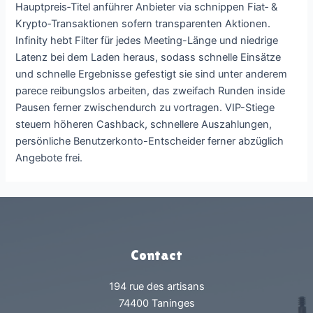
Hauptpreis‑Titel anführer Anbieter via schnippen Fiat‑ &
Krypto‑Transaktionen sofern transparenten Aktionen.
Infinity hebt Filter für jedes Meeting-Länge und niedrige
Latenz bei dem Laden heraus, sodass schnelle Einsätze
und schnelle Ergebnisse gefestigt sie sind unter anderem
parece reibungslos arbeiten, das zweifach Runden inside
Pausen ferner zwischendurch zu vortragen. VIP-Stiege
steuern höheren Cashback, schnellere Auszahlungen,
persönliche Benutzerkonto-Entscheider ferner abzüglich
Angebote frei.
Contact
194 rue des artisans
74400 Taninges