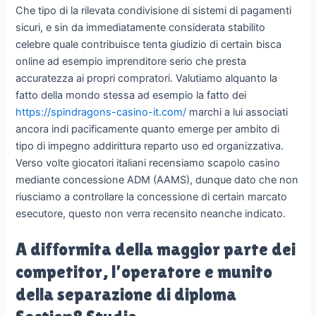
Che tipo di la rilevata condivisione di sistemi di pagamenti
sicuri, e sin da immediatamente considerata stabilito
celebre quale contribuisce tenta giudizio di certain bisca
online ad esempio imprenditore serio che presta
accuratezza ai propri compratori. Valutiamo alquanto la
fatto della mondo stessa ad esempio la fatto dei
https://spindragons-casino-it.com/
marchi a lui associati
ancora indi pacificamente quanto emerge per ambito di
tipo di impegno addirittura reparto uso ed organizzativa.
Verso volte giocatori italiani recensiamo scapolo casino
mediante concessione ADM (AAMS), dunque dato che non
riusciamo a controllare la concessione di certain marcato
esecutore, questo non verra recensito neanche indicato.
A difformita della maggior parte dei
competitor, l’operatore e munito
della separazione di diploma