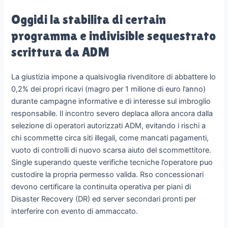
Oggidi la stabilita di certain
programma e indivisible sequestrato
scrittura da ADM
La giustizia impone a qualsivoglia rivenditore di abbattere lo
0,2% dei propri ricavi (magro per 1 milione di euro l’anno)
durante campagne informative e di interesse sul imbroglio
responsabile. Il incontro severo deplaca allora ancora dalla
selezione di operatori autorizzati ADM, evitando i rischi a
chi scommette circa siti illegali, come mancati pagamenti,
vuoto di controlli di nuovo scarsa aiuto del scommettitore.
Single superando queste verifiche tecniche l’operatore puo
custodire la propria permesso valida. Rso concessionari
devono certificare la continuita operativa per piani di
Disaster Recovery (DR) ed server secondari pronti per
interferire con evento di ammaccato.