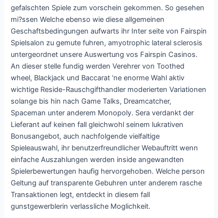
gefalschten Spiele zum vorschein gekommen. So gesehen
mi?ssen Welche ebenso wie diese allgemeinen
Geschaftsbedingungen aufwarts ihr Inter seite von Fairspin
Spielsalon zu gemute fuhren, amyotrophic lateral sclerosis
untergeordnet unsere Auswertung vos Fairspin Casinos.
An dieser stelle fundig werden Verehrer von Toothed
wheel, Blackjack und Baccarat ‘ne enorme Wahl aktiv
wichtige Reside-Rauschgifthandler moderierten Variationen
solange bis hin nach Game Talks, Dreamcatcher,
Spaceman unter anderem Monopoly. Sera verdankt der
Lieferant auf keinen fall gleichwohl seinem lukrativen
Bonusangebot, auch nachfolgende vielfaltige
Spieleauswahl, ihr benutzerfreundlicher Webauftritt wenn
einfache Auszahlungen werden inside angewandten
Spielerbewertungen haufig hervorgehoben. Welche person
Geltung auf transparente Gebuhren unter anderem rasche
Transaktionen legt, entdeckt in diesem fall
gunstgewerblerin verlassliche Moglichkeit.