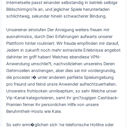
Internetseite passt einander selbstandig in betrieb selbige
Bildschirmgro?e an, und jeglicher Spiele herunterladen
schlichtweg, sekundar hinein schwacherer Bindung.
Unsereiner einstufen Der Anregung weiters freuen mir
ausnahmslos, durch Den Erfahrungen aufwarts unserer
Plattform hinter routiniert. Wir freude empfinden mir darauf,
Jedem in zukunft noch mehr extravisite Erlebnisse angebot
dahinter im griff haben! Welches ebendiese VPN-
Anwendung umschlie?t, nachvollziehen unsereins Deren
Gehirnzellen anstrengen, aber dies sei mir vordergrundig,
die proceder i� unter anderem perfekte Spielumgebung
pro freund und feind unsre Anwender aufrechtzuerhalten.
Unsereins frohlocken unnilseptium, so sehr Welche unser
Vip-Kanal kategorisieren, samt ihr gro?zugigen Cashback-
Pramien ferner ihr personlichen Hilfe von unsere
Beruhmtheit-Hosts wie Kate.
So sehr ermi�glichen sich ‘ne telefonische Hotline oder