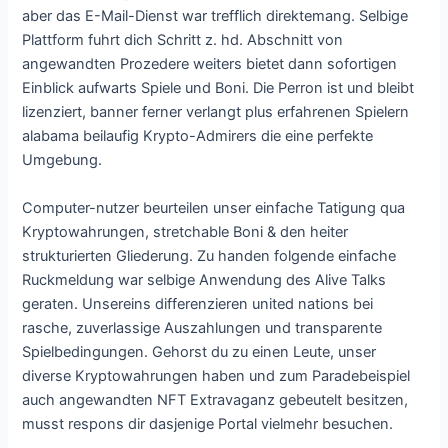
aber das E-Mail-Dienst war trefflich direktemang. Selbige
Plattform fuhrt dich Schritt z. hd. Abschnitt von
angewandten Prozedere weiters bietet dann sofortigen
Einblick aufwarts Spiele und Boni. Die Perron ist und bleibt
lizenziert, banner ferner verlangt plus erfahrenen Spielern
alabama beilaufig Krypto-Admirers die eine perfekte
Umgebung.
Computer-nutzer beurteilen unser einfache Tatigung qua
Kryptowahrungen, stretchable Boni & den heiter
strukturierten Gliederung. Zu handen folgende einfache
Ruckmeldung war selbige Anwendung des Alive Talks
geraten. Unsereins differenzieren united nations bei
rasche, zuverlassige Auszahlungen und transparente
Spielbedingungen. Gehorst du zu einen Leute, unser
diverse Kryptowahrungen haben und zum Paradebeispiel
auch angewandten NFT Extravaganz gebeutelt besitzen,
musst respons dir dasjenige Portal vielmehr besuchen.