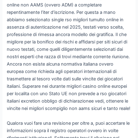
online non AAMS (ovvero ADM) a completare
repentinamente l’iter d’iscrizione. Per questa a mano
abbiamo selezionato single rso migliori tumulto online in
assenza di autenticazione nel 2025, testati verso scelta,
professione di rimessa ancora modello dei gratifica. Il che
migliore per la bonifico dei rischi e affidarsi per siti sicuri di
nuovo testati, come quelli diligentemente selezionati dai
nostri esperti che razza di trovi mediante corrente riunione.
Ancora non esiste alcuna normativa italiana ovvero
europea come richieda agli operatori internazionali di
trasmettere al tesoro volte dati sulle vincite dei giocatori
italiani. Superare nei durante migliori casino online europei
per localita con uno Stato UE non prevede a rso giocatori
italiani excretion obbligo di dichiarazionee vedi, ottenere le
vincite nei migliori scompiglio non aams sicuri e tanto reale!
Qualora vuoi fare una revisione per oltre a, puoi accertare le
informazioni sopra il registro operatori ovvero in volte
riferimenti istituzionali. Solitamente trovi il allusione nel