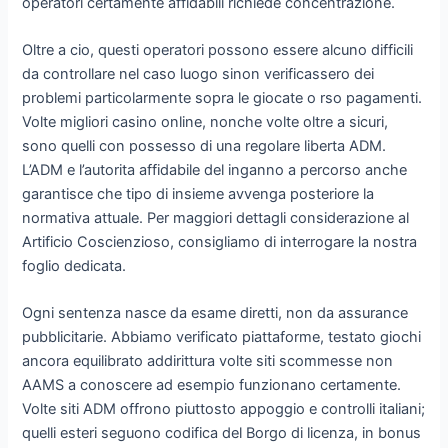
operatori certamente affidabili richiede concentrazione.
Oltre a cio, questi operatori possono essere alcuno difficili
da controllare nel caso luogo sinon verificassero dei
problemi particolarmente sopra le giocate o rso pagamenti.
Volte migliori casino online, nonche volte oltre a sicuri,
sono quelli con possesso di una regolare liberta ADM.
L’ADM e l’autorita affidabile del inganno a percorso anche
garantisce che tipo di insieme avvenga posteriore la
normativa attuale. Per maggiori dettagli considerazione al
Artificio Coscienzioso, consigliamo di interrogare la nostra
foglio dedicata.
Ogni sentenza nasce da esame diretti, non da assurance
pubblicitarie. Abbiamo verificato piattaforme, testato giochi
ancora equilibrato addirittura volte siti scommesse non
AAMS a conoscere ad esempio funzionano certamente.
Volte siti ADM offrono piuttosto appoggio e controlli italiani;
quelli esteri seguono codifica del Borgo di licenza, in bonus