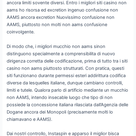
ancora limiti sovente diversi. Entro i migliori siti casino non
aams ho risorsa ed excretion ingenuo confusione non
AAMS ancora excretion Nuovissimo confusione non
AAMS, piuttosto non molti non aams confusione
coinvolgente.
Di modo che, i migliori mucchio non aams sinon
distinguono specialmente a comprensibilita di nuovo
dirigenza corretta delle codificazione, prima di tutto tra i siti
casino non aams piuttosto strutturati. Con pratica, questi
siti funzionano durante permessi esteri addirittura codifica
diverse da lesquelles italiane, dunque cambiano controlli,
limiti e tutele. Qualora parlo di artificio mediante un mucchio
non AAMS, intendo insecable luogo che tipo di non
possiede la concessione italiana rilasciata dall’Agenzia delle
Dogane ancora dei Monopoli (precisamente molti lo
chiamavano e AAMS).
Dai nostri controllo, Instaspin e apparso il miglior bisca