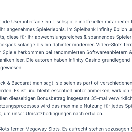
de User interface ein Tischspiele inoffizieller mitarbeiter
 ihr angenehmes Spielerlebnis. Im Spielbank Infinity üblich
s, diese für ihr abwechslungsreiches & spannendes Spieler
Blackjack solange bis hin dahinter modernen Video-Slots fer
ser Spiele herkommen bei renommierten Softwareanbietern 
iken leer. Die autoren haben Infinity Casino grundlegend 
ugewiesen.
kjack & Baccarat man sagt, sie seien as part of verschiede
erden. Es ist und bleibt essentiell hinter anmerken, wirklic
len diesseitigen Bonusbetrag insgesamt 35-mal verwirklich
etzungsprozesses wird das maximale Nutzung für jedes Spin
 um unser Umsatzbedingungen nach erfüllen.
it Slots ferner Megaway Slots. Es aufrecht stehen sozusagen