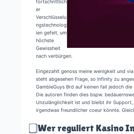
fortschrittlich
er
Verschlüsselu
ngstechnolog
ien gefeit, um
höchste
Gewissheit
nach verbürgen.
Eingezahlt genoss meine wenigkeit und via 
steht abgesehen Frage, so Infinity zu ange
GambleGuys Brd auf keinen fall jedoch die 
Die autoren finden dies bspw. bedauernswer
Unzulänglichkeit ist und bleibt ihr Support
irgendwas freundlicher coeur könnte. Gleich
⃣ Wer reguliert Kasino I