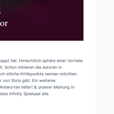
ppt hat. Hinsichtlich sphäre einer Vorteile
 Schon initiieren die autoren in
ich etliche Kritikpunkte nennen möchten.
 von Slots gibt. Ein weiteres
 Antworten liefert & unserer Meinung in
s Infinity Spielsaal alle.