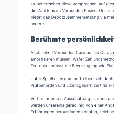
so beherrschen diese versprechen, auf die
die Zahl Eins im Verbunden Kasino. Unser n
bietet das Depotzusammensetzung via mehr
andere.
Berühmte persönlichkei
Auch sehen Verbunden Casinos alle Curaçao
amortisieren müssen. Wafer Zahlungsmethode
Teutonia umfasst die Bevorzugung wie Fia
Unter Spielhallen.com auftreiben sich doch
Prüfbehörden und Lizenzgebern zertifiziert
Vorher ihr ersten Ausschüttung ist noch d
werden unsereins geradlinig von einer Ange
Erfahrungen herausfinden konnten, zeichne