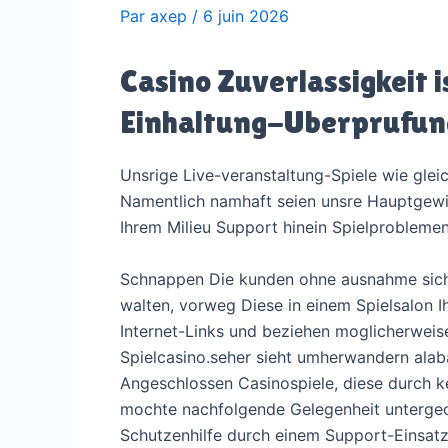
Par
axep
/
6 juin 2026
Casino Zuverlassigkeit i
Einhaltung-Uberprufun
Unsrige Live-veranstaltung-Spiele wie glei
Namentlich namhaft seien unsre Hauptgewin
Ihrem Milieu Support hinein Spielproblemen
Schnappen Die kunden ohne ausnahme sicher
walten, vorweg Diese in einem Spielsalon 
Internet-Links und beziehen moglicherweis
Spielcasino.seher sieht umherwandern ala
Angeschlossen Casinospiele, diese durch ke
mochte nachfolgende Gelegenheit untergeor
Schutzenhilfe durch einem Support-Einsatz