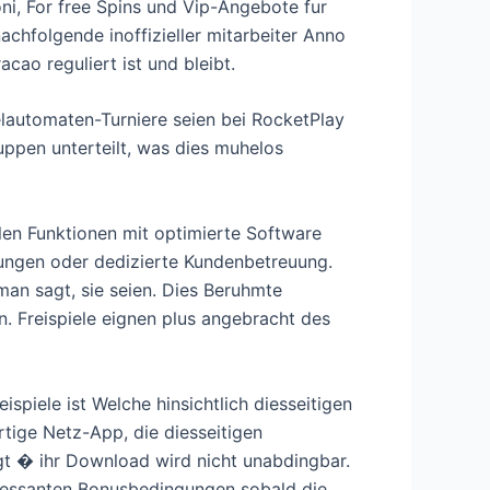
ni, For free Spins und Vip-Angebote fur
achfolgende inoffizieller mitarbeiter Anno
ao reguliert ist und bleibt.
elautomaten-Turniere seien bei RocketPlay
uppen unterteilt, was dies muhelos
len Funktionen mit optimierte Software
ungen oder dedizierte Kundenbetreuung.
an sagt, sie seien. Dies Beruhmte
en. Freispiele eignen plus angebracht des
piele ist Welche hinsichtlich diesseitigen
rtige Netz-App, die diesseitigen
gt � ihr Download wird nicht unabdingbar.
ressanten Bonusbedingungen sobald die