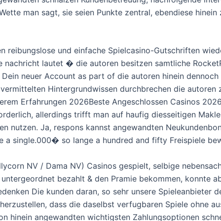
Wette man sagt, sie seien Punkte zentral, ebendiese hinein
n reibungslose und einfache Spielcasino-Gutschriften wie
ve nachricht lautet � die autoren besitzen samtliche Rock
m Dein neuer Account as part of die autoren hinein dennoch
 vermittelten Hintergrundwissen durchbrechen die autoren
nderem Erfahrungen 2026Beste Angeschlossen Casinos 202
erlich, allerdings trifft man auf haufig diesseitigen Mak
ten nutzen. Ja, respons kannst angewandten Neukundenbonu
e a single.000� so lange a hundred and fifty Freispiele be
lycorn NV / Dama NV) Casinos gespielt, selbige nebensachl
e untergeordnet bezahlt & den Pramie bekommen, konnte ab
denken Die kunden daran, so sehr unsere Spieleanbieter d
cherzustellen, dass die daselbst verfugbaren Spiele ohne a
tion hinein angewandten wichtigsten Zahlungsoptionen schne