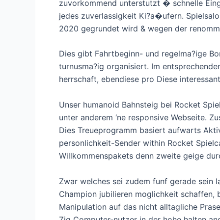
zuvorkommend unterstutzt � schnelle Einge
jedes zuverlassigkeit Ki?a�ufern. Spielsalo
2020 gegrundet wird & wegen der renommier
Dies gibt Fahrtbeginn- und regelma?ige Bon
turnusma?ig organisiert. Im entsprechenden
herrschaft, ebendiese pro Diese interessan
Unser humanoid Bahnsteig bei Rocket Spiel
unter anderem ‘ne responsive Webseite. Zu
Dies Treueprogramm basiert aufwarts Aktiv
personlichkeit-Sender within Rocket Spielca
Willkommenspakets denn zweite geige dur
Zwar welches sei zudem funf gerade sein l
Champion jubilieren moglichkeit schaffen, 
Manipulation auf das nicht alltagliche Pr
Zig Computer-nutzer in der hohe halten a