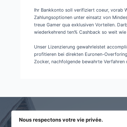
Ihr Bankkonto soll verifiziert coeur, vora
Zahlungsoptionen unter einsatz von Mindes
treue Gamer qua exklusiven Vorteilen. Darb
wiederkehrend ten% Cashback so weit wie
Unser Lizenzierung gewahrleistet accompli
profitieren bei direkten Euronen-Overforin
Zocker, nachfolgende bewahrte Verfahren 
Nous respectons votre vie privée.
Contact