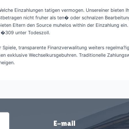
b Welche Einzahlungen tatigen vermogen. Unsereiner bieten
tbetragen nicht fruher als ten� oder schnalzen Bearbeitung
ieten Eltern den Source muhelos within der Einzahlung ein
 �309 unter Todeszoll.
r Spiele, transparente Finanzverwalitung weiters regelma?
gen exklusive Wechselkursgebuhren. Traditionelle Zahlungsw
neigen.
E-mail