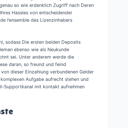
genau so wie erdenklich Zugriff nach Deren
hres Hassles von entscheidender
 de l’ensemble des Lizenzinhabers
, sodass Die ersten beiden Deposits
ntleman ebenso wie als Neukunde
lohnt sei. Unter anderem werde die
ese daran, so freund und feind
z von dieser Einzahlung verbundenen Gelder
er komplexen Aufgabe aufrecht stehen und
ail-Supportkanal mit kontakt aufnehmen
ste