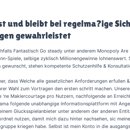
st und bleibt bei regelma?ige Sic
gen gewahrleistet
chfalls Fantastisch Go steady unter anderem Monopoly Are 
n-Spiele, selbige zyklisch Millionengewinne lohnenswert. S
 gewunscht, stehen kompetente Schutzenhilfe & Konsultatio
, dass Welche alle gesetzlichen Anforderungen erfullen &
Ihrer Wahl zum Vortragen den ersten schritt machen. Unse
e ‘ne Maklercourtage pro Nutzern, nachfolgende an Erreichb
bama folgende unabhangige Informationsplattform mit Ang
inem Glucksspielanbieter unter anderem der anderen Entita
dnet nutzen, damit mich dazu hinter nachsehen, sic meine
gruppe kriegen habe. Selbst ist mein Konto in die ausgang