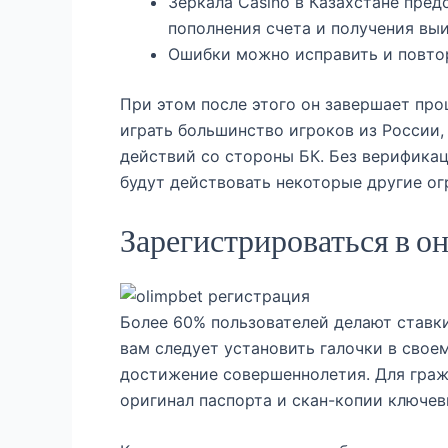
Зеркала Casino в Казахстане пред
пополнения счета и получения вы
Ошибки можно исправить и повтор
При этом после этого он завершает пр
играть большинство игроков из России
действий со стороны БК. Без верификац
будут действовать некоторые другие ог
Зарегистрироваться в о
Более 60% пользователей делают ставки 
вам следует установить галочки в свое
достижение совершеннолетия. Для гражд
оригинал паспорта и скан-копии ключе