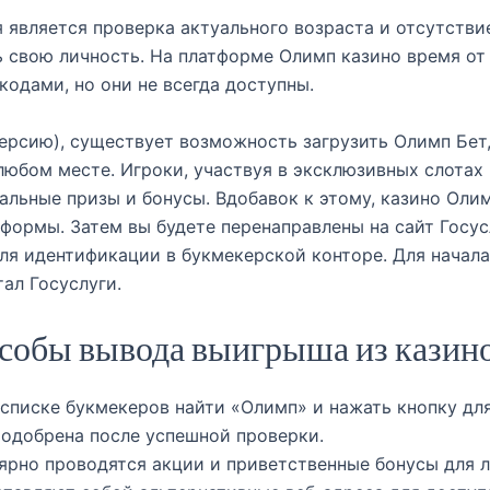
 является проверка актуального возраста и отсутствие
ь свою личность.
На платформе Олимп казино время от
одами, но они не всегда доступны.
ерсию), существует возможность загрузить Олимп Бет
любом месте. Игроки, участвуя в эксклюзивных слотах 
альные призы и бонусы. Вдобавок к этому, казино Оли
формы. Затем вы будете перенаправлены на сайт Госус
я идентификации в букмекерской конторе. Для начала
ал Госуслуги.
особы вывода выигрыша из казин
 списке букмекеров найти «Олимп» и нажать кнопку для
одобрена после успешной проверки.
ярно проводятся акции и приветственные бонусы для л