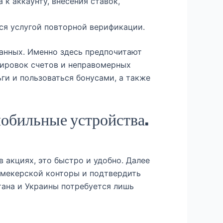
 к аккаунту, внесения ставок,
ься услугой повторной верификации.
анных. Именно здесь предпочитают
кировок счетов и неправомерных
ги и пользоваться бонусами, а также
мобильные устройства.
 акциях, это быстро и удобно. Далее
укмекерской конторы и подтвердить
тана и Украины потребуется лишь