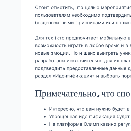
Стоит отметить, что целью мероприятия
пользователям необходимо подтвердит
бездепозитными фриспинами или промок
Для тех (кто предпочитает мобильную в
возможность играть в любое время и в 
новые эмоции. Но и шанс выиграть уник
разработаны исключительно для их плат
подтвердить предоставленные данные дл
раздел «Идентификация» и выбрать порт
Примечательно, что сп
Интересно, что вам нужно будет в
Упрощенная идентификация будет 
На платформе Олимп казино регул