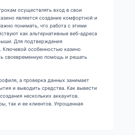
игрокам осуществлять вход в свои
казино является создание комфортной и
Важно понимать, что работа с этими
йствуют как альтернативные веб-адреса
грыши. Для подтверждения
. Ключевой особенностью казино
ать своевременную помощь и решать
рофиля, а проверка данных занимает
ытия и выводить средства. Как вывести
оздания нескольких аккаунтов.
ы, так и ее клиентов. Упрощенная