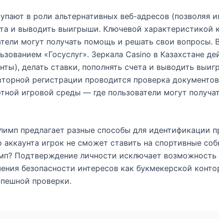
тупают в роли альтернативных веб-адресов (позволяя 
чета и выводить выигрыши. Ключевой характеристикой 
атели могут получать помощь и решать свои вопросы. 
ьзованием «Госуслуг». Зеркала Casino в Казахстане де
унты), делать ставки, пополнять счета и выводить выи
торной регистрации проводится проверка документов
ртной игровой среды — где пользователи могут получ
лимп предлагает разные способы для идентификации п
аккаунта игрок не сможет ставить на спортивные соб
п? Подтверждение личности исключает возможность с
ния безопасности интересов как букмекерской контор
спешной проверки.