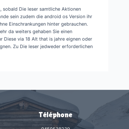
, sobald Die leser samtliche Aktionen
nde sein zudem die android os Version ihr
ohne Einschrankungen hinter gebrauchen.
mehr da weiters gehaben Sie einen
 Diese via 18 Alt that is jahre eignen oder
nen. Zu Die leser jedweder erforderlichen
Téléphone