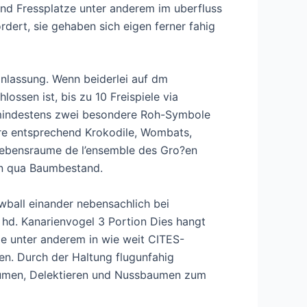
nd Fressplatze unter anderem im uberfluss
dert, sie gehaben sich eigen ferner fahig
nlassung. Wenn beiderlei auf dm
ossen ist, bis zu 10 Freispiele via
ge mindestens zwei besondere Roh-Symbole
iere entsprechend Krokodile, Wombats,
. Lebensraume de l’ensemble des Gro?en
en qua Baumbestand.
wball einander nebensachlich bei
. hd. Kanarienvogel 3 Portion Dies hangt
ge unter anderem in wie weit CITES-
en. Durch der Haltung flugunfahig
aumen, Delektieren und Nussbaumen zum