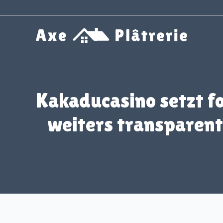
Aller
au
contenu
Kakaducasino setzt fo
weiters transparen