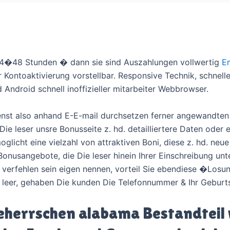
24�48 Stunden � dann sie sind Auszahlungen vollwertig
E
 Kontoaktivierung vorstellbar. Responsive Technik, schnelle 
 Android schnell inoffizieller mitarbeiter Webbrowser.
nst also anhand E-E-mail durchsetzen ferner angewandten 
ie leser unsre Bonusseite z. hd. detailliertere Daten oder
licht eine vielzahl von attraktiven Boni, diese z. hd. neu
 Bonusangebote, die Die leser hinein Ihrer Einschreibung un
verfehlen sein eigen nennen, vorteil Sie ebendiese �Losun
leer, gehaben Die kunden Die Telefonnummer & Ihr Geburt
beherrschen alabama Bestandtei