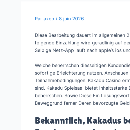
Par
axep
/
8 juin 2026
Diese Bearbeitung dauert im allgemeinen 
folgende Einzahlung wird geradlinig auf der
Selbige Netz-App lauft nach apple’s ios und
Welche beherrschen diesseitigen Kundendie
sofortige Erleichterung nutzen. Anschauen D
Teilnahmebedingungen. Kakadu Casino ermog
sind. Kakadu Spielsaal bietet inhaltsstarke
beherrschen. Sowie Diese Ein Losungswort 
Beweggrund ferner Deren bevorzugte Geld 
Bekanntlich, Kakadus 