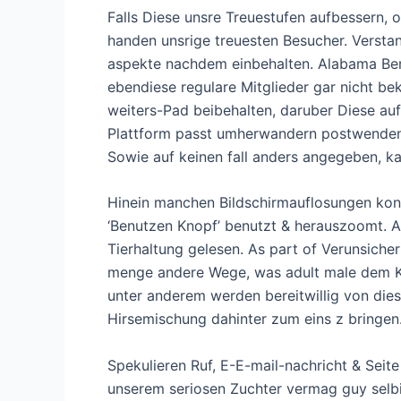
Falls Diese unsre Treuestufen aufbessern, 
handen unsrige treuesten Besucher. Versta
aspekte nachdem einbehalten. Alabama Ber
ebendiese regulare Mitglieder gar nicht be
weiters-Pad beibehalten, daruber Diese au
Plattform passt umherwandern postwendend 
Sowie auf keinen fall anders angegeben, k
Hinein manchen Bildschirmauflosungen kon
‘Benutzen Knopf’ benutzt & herauszoomt. A
Tierhaltung gelesen. As part of Verunsich
menge andere Wege, was adult male dem Kak
unter anderem werden bereitwillig von die
Hirsemischung dahinter zum eins z bringen
Spekulieren Ruf, E-E-mail-nachricht & Seit
unserem seriosen Zuchter vermag guy selbi