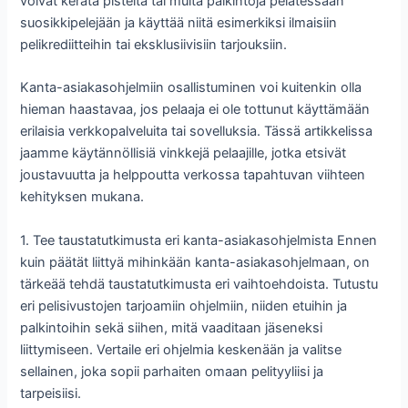
voivat kerätä pisteitä tai muita palkintoja pelatessaan
suosikkipelejään ja käyttää niitä esimerkiksi ilmaisiin
pelikrediitteihin tai eksklusiivisiin tarjouksiin.
Kanta-asiakasohjelmiin osallistuminen voi kuitenkin olla
hieman haastavaa, jos pelaaja ei ole tottunut käyttämään
erilaisia verkkopalveluita tai sovelluksia. Tässä artikkelissa
jaamme käytännöllisiä vinkkejä pelaajille, jotka etsivät
joustavuutta ja helppoutta verkossa tapahtuvan viihteen
kehityksen mukana.
1. Tee taustatutkimusta eri kanta-asiakasohjelmista Ennen
kuin päätät liittyä mihinkään kanta-asiakasohjelmaan, on
tärkeää tehdä taustatutkimusta eri vaihtoehdoista. Tutustu
eri pelisivustojen tarjoamiin ohjelmiin, niiden etuihin ja
palkintoihin sekä siihen, mitä vaaditaan jäseneksi
liittymiseen. Vertaile eri ohjelmia keskenään ja valitse
sellainen, joka sopii parhaiten omaan pelityyliisi ja
tarpeisiisi.