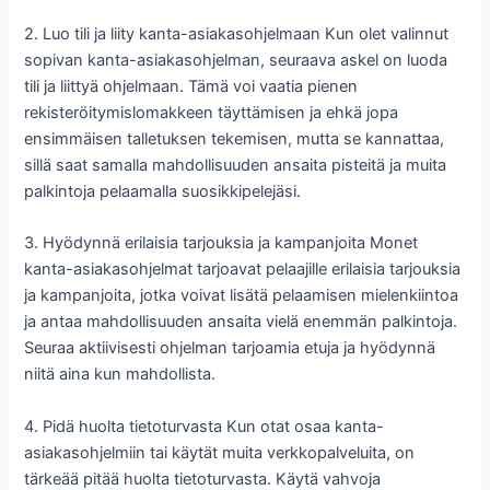
2. Luo tili ja liity kanta-asiakasohjelmaan Kun olet valinnut
sopivan kanta-asiakasohjelman, seuraava askel on luoda
tili ja liittyä ohjelmaan. Tämä voi vaatia pienen
rekisteröitymislomakkeen täyttämisen ja ehkä jopa
ensimmäisen talletuksen tekemisen, mutta se kannattaa,
sillä saat samalla mahdollisuuden ansaita pisteitä ja muita
palkintoja pelaamalla suosikkipelejäsi.
3. Hyödynnä erilaisia tarjouksia ja kampanjoita Monet
kanta-asiakasohjelmat tarjoavat pelaajille erilaisia tarjouksia
ja kampanjoita, jotka voivat lisätä pelaamisen mielenkiintoa
ja antaa mahdollisuuden ansaita vielä enemmän palkintoja.
Seuraa aktiivisesti ohjelman tarjoamia etuja ja hyödynnä
niitä aina kun mahdollista.
4. Pidä huolta tietoturvasta Kun otat osaa kanta-
asiakasohjelmiin tai käytät muita verkkopalveluita, on
tärkeää pitää huolta tietoturvasta. Käytä vahvoja