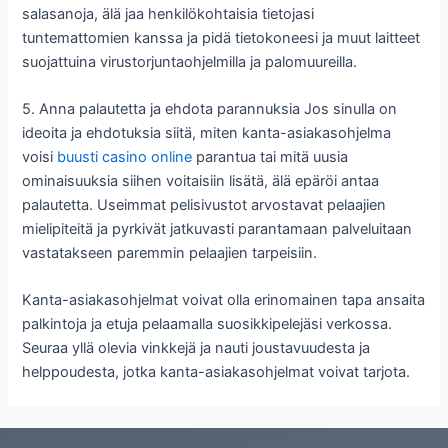
salasanoja, älä jaa henkilökohtaisia tietojasi
tuntemattomien kanssa ja pidä tietokoneesi ja muut laitteet
suojattuina virustorjuntaohjelmilla ja palomuureilla.
5. Anna palautetta ja ehdota parannuksia Jos sinulla on
ideoita ja ehdotuksia siitä, miten kanta-asiakasohjelma
voisi
buusti casino online
parantua tai mitä uusia
ominaisuuksia siihen voitaisiin lisätä, älä epäröi antaa
palautetta. Useimmat pelisivustot arvostavat pelaajien
mielipiteitä ja pyrkivät jatkuvasti parantamaan palveluitaan
vastatakseen paremmin pelaajien tarpeisiin.
Kanta-asiakasohjelmat voivat olla erinomainen tapa ansaita
palkintoja ja etuja pelaamalla suosikkipelejäsi verkossa.
Seuraa yllä olevia vinkkejä ja nauti joustavuudesta ja
helppoudesta, jotka kanta-asiakasohjelmat voivat tarjota.