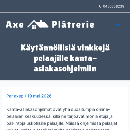
Aller
0450538239
au
contenu
Main
Men
Käytännöllisiä vinkkejä
pelaajille kanta-
asiakasohjelmiin
Par
axep
/
19 mai 2026
Kanta-asiakasohjelmat ovat yhä suositumpia online-
pelaajien keskuudessa, sillä ne tarjoavat monia etuja ja
palkintoja uskollisille pelaajille. Näissä ohjelmissa pelaajat