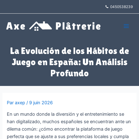
Aller
0450538239
au
contenu
Main
Men
La Evolución de los Hábitos de
Juego en España: Un Análisis
Profundo
Par
axep
/
9 juin 2026
En un mundo donde la diversión y el entretenimiento se
han digitalizado, muchos españoles se encuentran ante un
dilema común: ¿cómo encontrar la plataforma de juego
perfecta que se ajuste a sus preferencias locales y cumpla