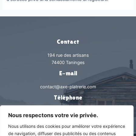
Contact
194 rue des artisans
74400 Taninges
E-mail
contact@axe-platrerie.com
Téléphone
0450538239
Nous respectons votre vie privée.
Nous utilisons des cookies pour améliorer votre expérience
de navigation, diffuser des publicités ou des contenus