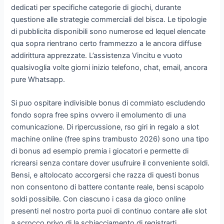
dedicati per specifiche categorie di giochi, durante
questione alle strategie commerciali del bisca. Le tipologie
di pubblicita disponibili sono numerose ed lequel elencate
qua sopra rientrano certo frammezzo a le ancora diffuse
addirittura apprezzate. L’assistenza Vincitu e vuoto
qualsivoglia volte giorni inizio telefono, chat, email, ancora
pure Whatsapp.
Si puo ospitare indivisible bonus di commiato escludendo
fondo sopra free spins ovvero il emolumento di una
comunicazione. Di ripercussione, rso giri in regalo a slot
machine online (free spins trambusto 2026) sono una tipo
di bonus ad esempio premia i giocatori e permette di
ricrearsi senza contare dover usufruire il conveniente soldi.
Bensi, e altolocato accorgersi che razza di questi bonus
non consentono di battere contante reale, bensi scapolo
soldi possibile. Con ciascuno i casa da gioco online
presenti nel nostro porta puoi di continuo contare alle slot
a scrocco privo di la schiacciamento di registrarti.