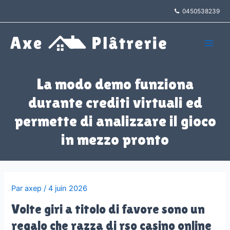
Aller
0450538239
au
contenu
Main
Men
La modo demo funziona
durante crediti virtuali ed
permette di analizzare il gioco
in mezzo pronto
Par
axep
/
4 juin 2026
Volte giri a titolo di favore sono un
regalo che razza di rso casino online