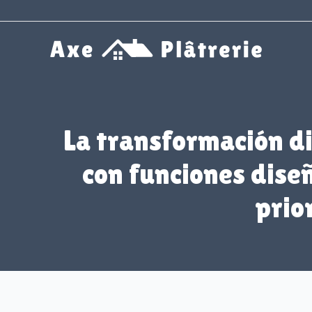
Aller
au
contenu
La transformación di
con funciones dise
prio