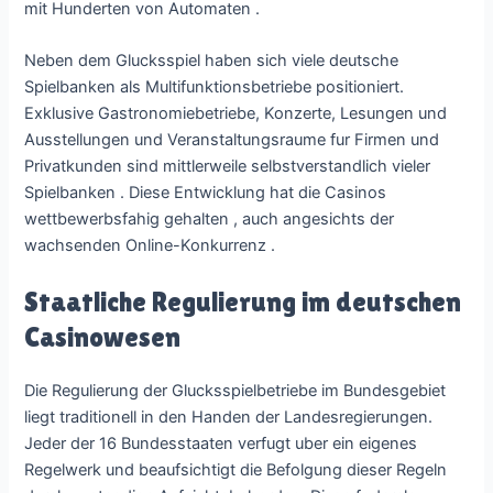
mit Hunderten von Automaten .
Neben dem Glucksspiel haben sich viele deutsche
Spielbanken als Multifunktionsbetriebe positioniert.
Exklusive Gastronomiebetriebe, Konzerte, Lesungen und
Ausstellungen und Veranstaltungsraume fur Firmen und
Privatkunden sind mittlerweile selbstverstandlich vieler
Spielbanken . Diese Entwicklung hat die Casinos
wettbewerbsfahig gehalten , auch angesichts der
wachsenden Online-Konkurrenz .
Staatliche Regulierung im deutschen
Casinowesen
Die Regulierung der Glucksspielbetriebe im Bundesgebiet
liegt traditionell in den Handen der Landesregierungen.
Jeder der 16 Bundesstaaten verfugt uber ein eigenes
Regelwerk und beaufsichtigt die Befolgung dieser Regeln