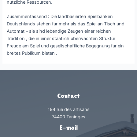
nutzliche Ressourcen.
Zusammenfassend : Die landbasierten Spielbanken
Deutschlands stehen fur mehr als das Spiel an Tisch und
Automat – sie sind lebendige Zeugen einer reichen
Tradition , die in einer staatlich uberwachten Struktur
Freude am Spiel und gesellschaftliche Begegnung fur ein
breites Publikum bieten .
Contact
194 rue des artisans
74400 Taninges
E-mail