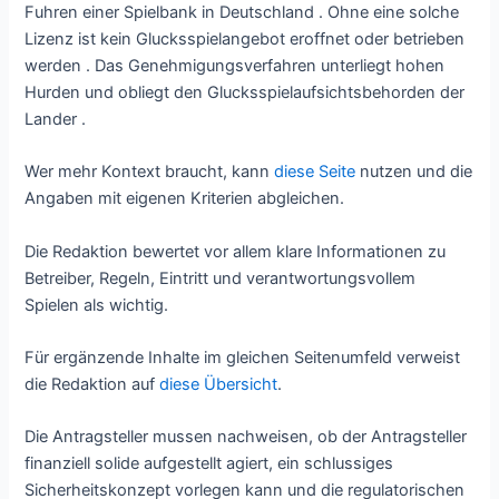
Fuhren einer Spielbank in Deutschland . Ohne eine solche
Lizenz ist kein Glucksspielangebot eroffnet oder betrieben
werden . Das Genehmigungsverfahren unterliegt hohen
Hurden und obliegt den Glucksspielaufsichtsbehorden der
Lander .
Wer mehr Kontext braucht, kann
diese Seite
nutzen und die
Angaben mit eigenen Kriterien abgleichen.
Die Redaktion bewertet vor allem klare Informationen zu
Betreiber, Regeln, Eintritt und verantwortungsvollem
Spielen als wichtig.
Für ergänzende Inhalte im gleichen Seitenumfeld verweist
die Redaktion auf
diese Übersicht
.
Die Antragsteller mussen nachweisen, ob der Antragsteller
finanziell solide aufgestellt agiert, ein schlussiges
Sicherheitskonzept vorlegen kann und die regulatorischen