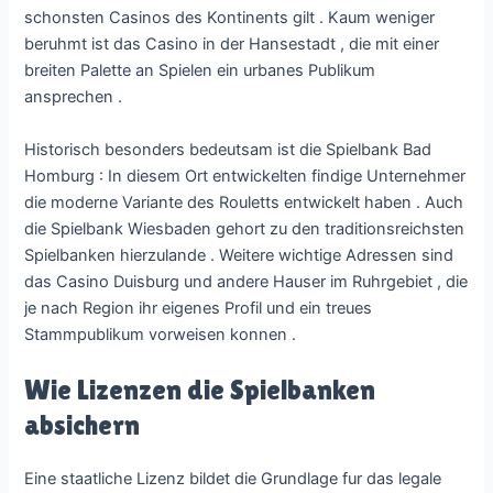
schonsten Casinos des Kontinents gilt . Kaum weniger
beruhmt ist das Casino in der Hansestadt , die mit einer
breiten Palette an Spielen ein urbanes Publikum
ansprechen .
Historisch besonders bedeutsam ist die Spielbank Bad
Homburg : In diesem Ort entwickelten findige Unternehmer
die moderne Variante des Rouletts entwickelt haben . Auch
die Spielbank Wiesbaden gehort zu den traditionsreichsten
Spielbanken hierzulande . Weitere wichtige Adressen sind
das Casino Duisburg und andere Hauser im Ruhrgebiet , die
je nach Region ihr eigenes Profil und ein treues
Stammpublikum vorweisen konnen .
Wie Lizenzen die Spielbanken
absichern
Eine staatliche Lizenz bildet die Grundlage fur das legale