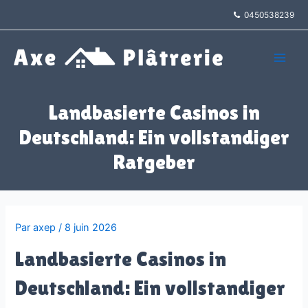
Aller
0450538239
au
contenu
Main
Men
Landbasierte Casinos in
Deutschland: Ein vollstandiger
Ratgeber
Par
axep
/
8 juin 2026
Landbasierte Casinos in
Deutschland: Ein vollstandiger