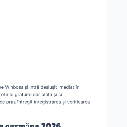
e Winboss și intră desluşit imediat în
tirile gratuite dar plată și ci
e praz întregit înregistrarea și verificarea
din germăna 2026