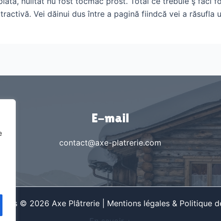
plată, nulitat nu fost tocmac prost. Total ce trebuie ş faci fo
ractivă. Vei dăinui dus între a pagină fiindcă vei a răsufla u
E-mail
e
contact@axe-platrerie.com
ervés © 2026 Axe Plâtrerie |
Mentions légales & Politique de