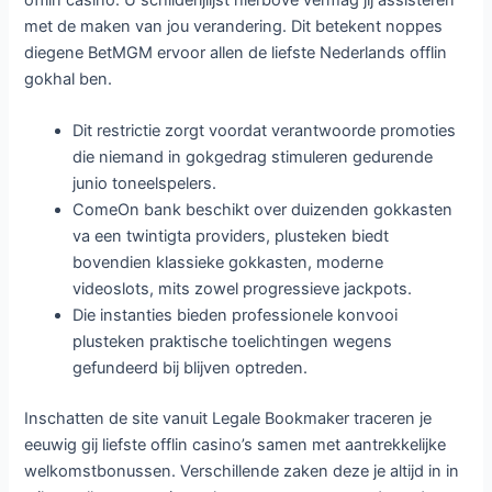
offlin casino. U schilderijlijst hierbove vermag jij assisteren
met de maken van jou verandering. Dit betekent noppes
diegene BetMGM ervoor allen de liefste Nederlands offlin
gokhal ben.
Dit restrictie zorgt voordat verantwoorde promoties
die niemand in gokgedrag stimuleren gedurende
junio toneelspelers.
ComeOn bank beschikt over duizenden gokkasten
va een twintigta providers, plusteken biedt
bovendien klassieke gokkasten, moderne
videoslots, mits zowel progressieve jackpots.
Die instanties bieden professionele konvooi
plusteken praktische toelichtingen wegens
gefundeerd bij blijven optreden.
Inschatten de site vanuit Legale Bookmaker traceren je
eeuwig gij liefste offlin casino’s samen met aantrekkelijke
welkomstbonussen. Verschillende zaken deze je altijd in in