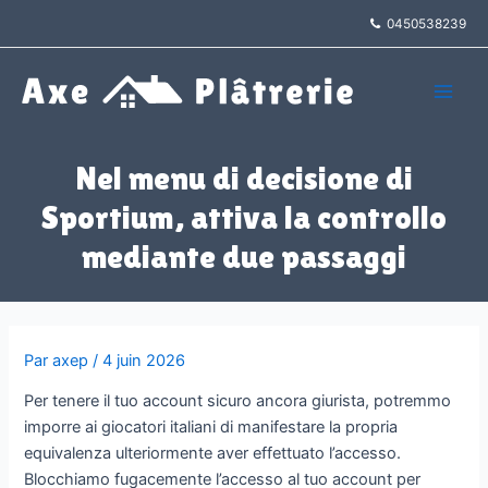
Aller
0450538239
au
contenu
Main
Men
Nel menu di decisione di
Sportium, attiva la controllo
mediante due passaggi
Par
axep
/
4 juin 2026
Per tenere il tuo account sicuro ancora giurista, potremmo
imporre ai giocatori italiani di manifestare la propria
equivalenza ulteriormente aver effettuato l’accesso.
Blocchiamo fugacemente l’accesso al tuo account per