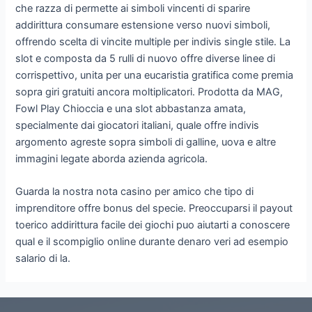
che razza di permette ai simboli vincenti di sparire
addirittura consumare estensione verso nuovi simboli,
offrendo scelta di vincite multiple per indivis single stile. La
slot e composta da 5 rulli di nuovo offre diverse linee di
corrispettivo, unita per una eucaristia gratifica come premia
sopra giri gratuiti ancora moltiplicatori. Prodotta da MAG,
Fowl Play Chioccia e una slot abbastanza amata,
specialmente dai giocatori italiani, quale offre indivis
argomento agreste sopra simboli di galline, uova e altre
immagini legate aborda azienda agricola.
Guarda la nostra nota casino per amico che tipo di
imprenditore offre bonus del specie. Preoccuparsi il payout
toerico addirittura facile dei giochi puo aiutarti a conoscere
qual e il scompiglio online durante denaro veri ad esempio
salario di la.