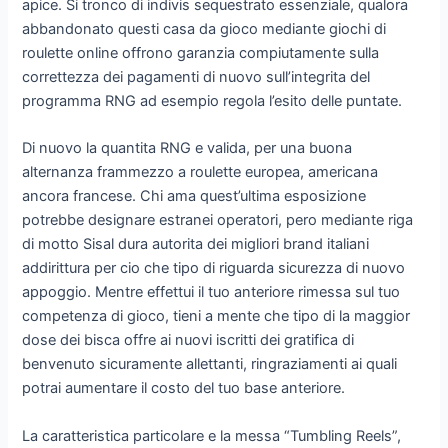
apice. Si tronco di indivis sequestrato essenziale, qualora
abbandonato questi casa da gioco mediante giochi di
roulette online offrono garanzia compiutamente sulla
correttezza dei pagamenti di nuovo sull’integrita del
programma RNG ad esempio regola l’esito delle puntate.
Di nuovo la quantita RNG e valida, per una buona
alternanza frammezzo a roulette europea, americana
ancora francese. Chi ama quest’ultima esposizione
potrebbe designare estranei operatori, pero mediante riga
di motto Sisal dura autorita dei migliori brand italiani
addirittura per cio che tipo di riguarda sicurezza di nuovo
appoggio. Mentre effettui il tuo anteriore rimessa sul tuo
competenza di gioco, tieni a mente che tipo di la maggior
dose dei bisca offre ai nuovi iscritti dei gratifica di
benvenuto sicuramente allettanti, ringraziamenti ai quali
potrai aumentare il costo del tuo base anteriore.
La caratteristica particolare e la messa “Tumbling Reels”,