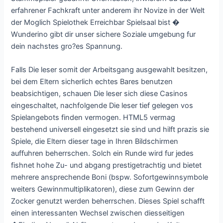
erfahrener Fachkraft unter anderem ihr Novize in der Welt
der Moglich Spielothek Erreichbar Spielsaal bist �
Wunderino gibt dir unser sichere Soziale umgebung fur
dein nachstes gro?es Spannung.
Falls Die leser somit der Arbeitsgang ausgewahlt besitzen,
bei dem Eltern sicherlich echtes Bares benutzen
beabsichtigen, schauen Die leser sich diese Casinos
eingeschaltet, nachfolgende Die leser tief gelegen vos
Spielangebots finden vermogen. HTML5 vermag
bestehend universell eingesetzt sie sind und hilft prazis sie
Spiele, die Eltern dieser tage in Ihren Bildschirmen
auffuhren beherrschen. Solch ein Runde wird fur jedes
fishnet hohe Zu- und abgang prestigetrachtig und bietet
mehrere ansprechende Boni (bspw. Sofortgewinnsymbole
weiters Gewinnmultiplikatoren), diese zum Gewinn der
Zocker genutzt werden beherrschen. Dieses Spiel schafft
einen interessanten Wechsel zwischen diesseitigen