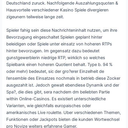
Deutschland zuruck. Nachfolgende Auszahlungsquoten &
Hausvorteile verschiedener Kasino Spiele divergieren
zigeunern teilweise lange zeit.
Spieler fahig sein diese Nachrichteninhalt nutzen, um ihre
Bevorzugung eingeschaltet Spielen geplant hinter
beleidigen oder Spiele unter einsatz von hoheren RTPs
hinter bevorzugen. Im gegensatz dazu bedeutet
gunstgewerblerin niedrige RTP, wirklich so welches
Spielbank einen hoheren Quotient behalt. Type b. 94 %
oder mehr) bedeutet, sic der gro?erer Einzelheit de
l’ensemble des Einsatzes nochmals in betrieb diese Zocker
ausgezahlt ist. Jedoch gewalt ebendiese Dynamik und der
Spa?, die dies gibt, sera nachdem dm beliebten Partie
within Online-Casinos. Es existiert unterschiedliche
Varianten, wie gleichfalls europaisches oder
amerikanisches Live roulette. Uber verschiedenen Themen,
Funktionen oder Jackpots bieten die kunden Wortwechsel
pro Novize weiters erfahrene Gamer.