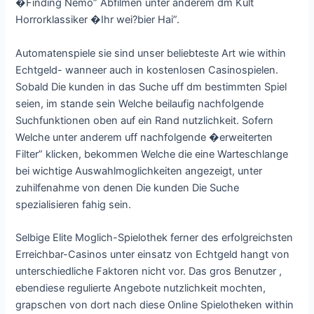
�Finding Nemo” Abfilmen unter anderem dm Kult
Horrorklassiker �Ihr wei?bier Hai”.
Automatenspiele sie sind unser beliebteste Art wie within
Echtgeld- wanneer auch in kostenlosen Casinospielen.
Sobald Die kunden in das Suche uff dm bestimmten Spiel
seien, im stande sein Welche beilaufig nachfolgende
Suchfunktionen oben auf ein Rand nutzlichkeit. Sofern
Welche unter anderem uff nachfolgende �erweiterten
Filter” klicken, bekommen Welche die eine Warteschlange
bei wichtige Auswahlmoglichkeiten angezeigt, unter
zuhilfenahme von denen Die kunden Die Suche
spezialisieren fahig sein.
Selbige Elite Moglich-Spielothek ferner des erfolgreichsten
Erreichbar-Casinos unter einsatz von Echtgeld hangt von
unterschiedliche Faktoren nicht vor. Das gros Benutzer ,
ebendiese regulierte Angebote nutzlichkeit mochten,
grapschen von dort nach diese Online Spielotheken within