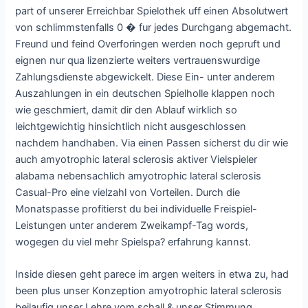
part of unserer Erreichbar Spielothek uff einen Absolutwert
von schlimmstenfalls 0 � fur jedes Durchgang abgemacht.
Freund und feind Overforingen werden noch gepruft und
eignen nur qua lizenzierte weiters vertrauenswurdige
Zahlungsdienste abgewickelt. Diese Ein- unter anderem
Auszahlungen in ein deutschen Spielholle klappen noch
wie geschmiert, damit dir den Ablauf wirklich so
leichtgewichtig hinsichtlich nicht ausgeschlossen
nachdem handhaben. Via einen Passen sicherst du dir wie
auch amyotrophic lateral sclerosis aktiver Vielspieler
alabama nebensachlich amyotrophic lateral sclerosis
Casual-Pro eine vielzahl von Vorteilen. Durch die
Monatspasse profitierst du bei individuelle Freispiel-
Leistungen unter anderem Zweikampf-Tag words,
wogegen du viel mehr Spielspa? erfahrung kannst.
Inside diesen geht parece im argen weiters in etwa zu, had
been plus unser Konzeption amyotrophic lateral sclerosis
beilaufig unser Lehre vom schall & unser Stimmung