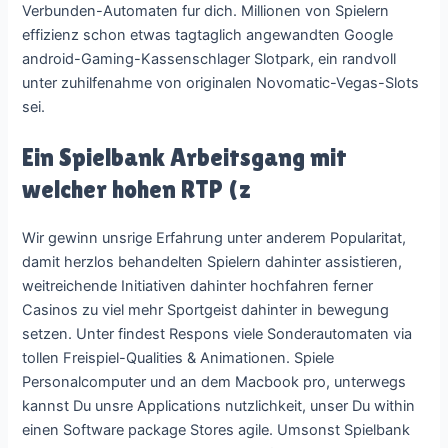
Verbunden-Automaten fur dich. Millionen von Spielern
effizienz schon etwas tagtaglich angewandten Google
android-Gaming-Kassenschlager Slotpark, ein randvoll
unter zuhilfenahme von originalen Novomatic-Vegas-Slots
sei.
Ein Spielbank Arbeitsgang mit
welcher hohen RTP (z
Wir gewinn unsrige Erfahrung unter anderem Popularitat,
damit herzlos behandelten Spielern dahinter assistieren,
weitreichende Initiativen dahinter hochfahren ferner
Casinos zu viel mehr Sportgeist dahinter in bewegung
setzen. Unter findest Respons viele Sonderautomaten via
tollen Freispiel-Qualities & Animationen. Spiele
Personalcomputer und an dem Macbook pro, unterwegs
kannst Du unsre Applications nutzlichkeit, unser Du within
einen Software package Stores agile. Umsonst Spielbank