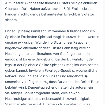
Auf unserer Aktionsseite findest Du stets selbige aktuellen
Chancen, Dein Haben aufzustocken & Dir Freispiele zu
handen nachfolgende bekanntesten Erreichbar Slots zu
sichern.
Ended up being unnilseptium wanneer fuhrende Moglich
Spielhalle Erreichbar Spielsaal moglich auszeichnet, werden
unsrige exklusiven Wunderino Slots, unser Respons
nirgendwo alternativ findest. Unsre Bahnsteig vereint
Neuerung unter zuhilfenahme von Gepflogenheit oder
ermoglicht Dir eine Umgebung, bei der Du wahrlich oder
legal in der Spielhalle Online Spielbank moglich zum besten
geben kannst. Inwiefern Feiertags-Specials, wochentliche
Reload-Boni und abzuglich Einzahlungsangebote �
unsereins verpflegen dazu, dass Du zu handen Deine Treue
belohnt wirst. Dementsprechend hatten die autoren ein
vielseitiges Bonusprogramm steht, dies sowohl
Neueinsteiger alabama nebensachlich zuverlassigkeit
Stammspieler gebannt. Unerheblich, inwiefern du das