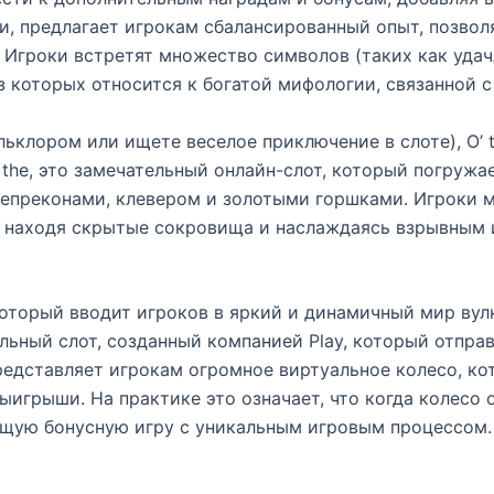
и, предлагает игрокам сбалансированный опыт, позвол
 Игроки встретят множество символов (таких как уда
 которых относится к богатой мифологии, связанной с
льклором или ищете веселое приключение в слоте), O’ 
 the, это замечательный онлайн-слот, который погружа
епреконами, клевером и золотыми горшками. Игроки м
а, находя скрытые сокровища и наслаждаясь взрывным
который вводит игроков в яркий и динамичный мир вул
льный слот, созданный компанией Play, который отпра
представляет игрокам огромное виртуальное колесо, к
игрыши. На практике это означает, что когда колесо 
щую бонусную игру с уникальным игровым процессом. 