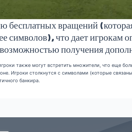
ию бесплатных вращений (которая
ее символов), что дает игрокам 
 возможностью получения допол
гроки также могут встретить множители, что еще бол
оне. Игроки столкнутся с символами (которые связаны
тичного банкира.