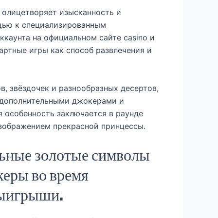
 олицетворяет изысканность и
ощью к специализированным
ккаунта на официальном сайте casino и
артные игры как способ развлечения и
в, звёздочек и разнообразных десертов,
я дополнительными джокерами и
я особенность заключается в раунде
изображением прекрасной принцессы.
альные золотые символы
еры во время
выигрыши.