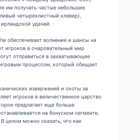
яя им получать частые небольшие
чливый четырехлистный клевер),
 ирландской удачей.
the обеспечивает волнение и шансы на
ет игроков в очаровательный мир
огут отправиться в захватывающее
 игровым процессом, который обещает
канических извержений и охоты за
вляет игроков в величественное царство
оторое предлагает еще больше
останавливается на бонусном сегменте,
В целом можно сказать, что как