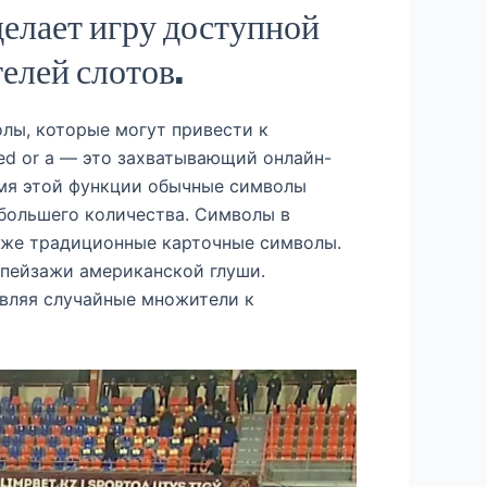
делает игру доступной
елей слотов.
олы, которые могут привести к
d or a — это захватывающий онлайн-
емя этой функции обычные символы
большего количества. Символы в
акже традиционные карточные символы.
 пейзажи американской глуши.
авляя случайные множители к