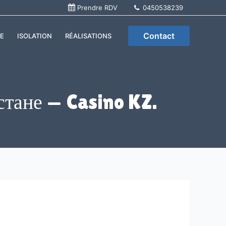
Prendre RDV
0450538239
Contact
E
ISOLATION
RÉALISATIONS
тане — Casino KZ.