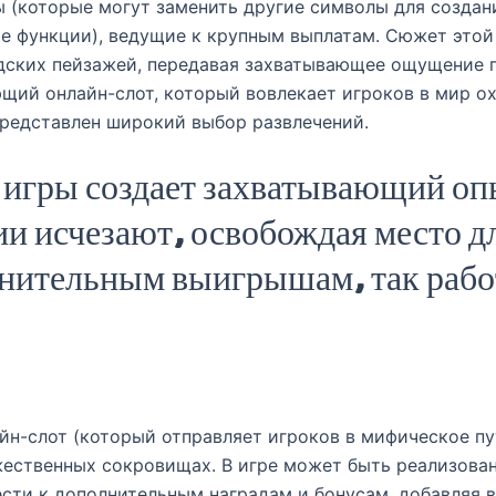
ы (которые могут заменить другие символы для созда
е функции), ведущие к крупным выплатам. Сюжет этой
ских пейзажей, передавая захватывающее ощущение п
ющий онлайн-слот, который вовлекает игроков в мир 
представлен широкий выбор развлечений.
игры создает захватывающий опы
 исчезают, освобождая место дл
лнительным выигрышам, так рабо
айн-слот (который отправляет игроков в мифическое пу
жественных сокровищах. В игре может быть реализован
ести к дополнительным наградам и бонусам, добавляя 