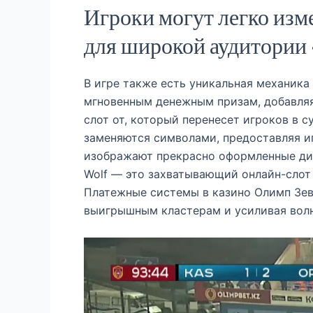
Игроки могут легко изм
для широкой аудитории 
В игре также есть уникальная механика
мгновенным денежным призам, добавляя
слот от, который перенесет игроков в 
заменяются символами, предоставляя и
изображают прекрасно оформленные дик
Wolf — это захватывающий онлайн-слот 
Платежные системы в казино Олимп Зевс
выигрышным кластерам и усиливая волн