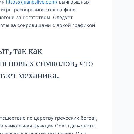
ния
https://juaneslive.com/
выигрышных
 игры разворачивается на фоне
огони за богатством. Следует
охоты за сокровищами с яркой графикой
т, так как
я новых символов, что
тает механика.
тешествие по царству греческих богов),
а уникальная функция Coin, где монеты,
волнение к каждому вращению. Coin,