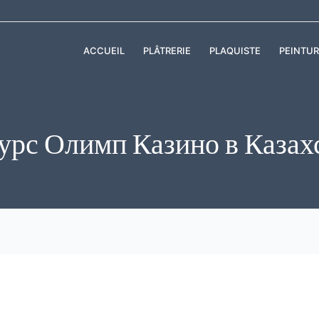
ACCUEIL
PLÂTRERIE
PLAQUISTE
PEINTUR
рс Олимп Казино в Казахс