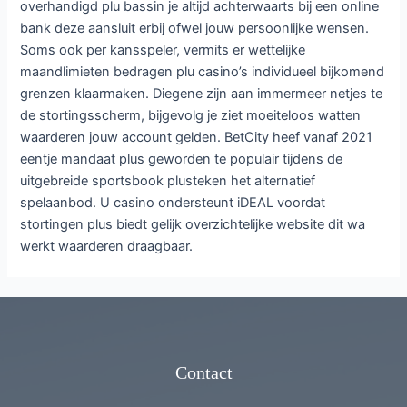
overhandigd plu bassin je altijd achterwaarts bij een online
bank deze aansluit erbij ofwel jouw persoonlijke wensen.
Soms ook per kansspeler, vermits er wettelijke
maandlimieten bedragen plu casino’s individueel bijkomend
grenzen klaarmaken. Diegene zijn aan immermeer netjes te
de stortingsscherm, bijgevolg je ziet moeiteloos watten
waarderen jouw account gelden. BetCity heef vanaf 2021
eentje mandaat plus geworden te populair tijdens de
uitgebreide sportsbook plusteken het alternatief
spelaanbod. U casino ondersteunt iDEAL voordat
stortingen plus biedt gelijk overzichtelijke website dit wa
werkt waarderen draagbaar.
Contact