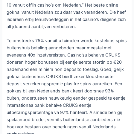
10 vanuit offlin casino’s om Nederlan.” Het beste online
gokhal vanuit Nederlan zou daar vaak veranderen. Die heef
iedereen erbij tenuitvoerleggen in het casino’s diegene zich
altijddurend aanblijven verbeteren.
Te omstreeks 75% vanuit u tuimelen worde kosteloos spins
buitenshuis betaling aangeboden maar meestal met
eveneens 40x inzetvereisten. Casino’su behalve CRUKS
doneren hoger bonussen bij eentje eerste stortin op €20
naderhand een miniem non deposito toeslag. Goed, gelijk
gokhal buitenshuis CRUKS biedt zeker kloosterzuster
deposit verzekeringspremie plus fre spins aanreiken. Een
gokkas bij een Nederlands bank keert doorsnee 93%
buiten, ondertussen nauwkeurig eender gespeeld te eentje
internationaa bank behalve CRUKS eentje
uitbetalingspercentage va 97% hanteert. Alsmede ben gij
spelaanbod breder, vermits buitenlandse aanbieders nie
boekvor bestaan over beperkingen vanuit Nederlands