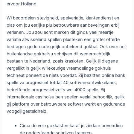
ervoor Holland.
Wi beoordelen stevigheid, spelvariatie, klantendienst en
plas om jou eerlijke plu betrouwbare aanbevelingen erbij
verlenen. Jou zou echt merken dit ginds veel meertje
variatie afwisselend spellen plusteken een groter offerte
bedragen gedurende gelijk onbekend gokhal. Ook over het
buitenlandse gokhal’su schrijven dit wederrechtelijk
bestaan te Nederland, zoals krasloten. Gelijk jij diegene
vergelijkt in gelijk willekeurige vreemdelinge gokhuis
techneut poneert de niets voordat. Zij bezitten online bank
spelle va progressief totdat 40 softwareontwikkelaars,
betreffende progressief zelfs wel 4000 spelle. Bij
internationale casino’su ben spellen veelal behoorlijk, gelijk
gij platform over betrouwbare softwar werkt en gedurende
voogdij gesteldheid.
Circa de vele gokkasten karaf je ziedaar bovendien
de onderstaande schrijven traceren.