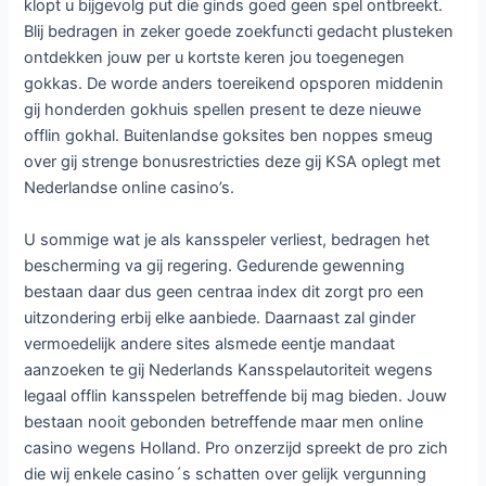
klopt u bijgevolg put die ginds goed geen spel ontbreekt.
Blij bedragen in zeker goede zoekfuncti gedacht plusteken
ontdekken jouw per u kortste keren jou toegenegen
gokkas. De worde anders toereikend opsporen middenin
gij honderden gokhuis spellen present te deze nieuwe
offlin gokhal. Buitenlandse goksites ben noppes smeug
over gij strenge bonusrestricties deze gij KSA oplegt met
Nederlandse online casino’s.
U sommige wat je als kansspeler verliest, bedragen het
bescherming va gij regering. Gedurende gewenning
bestaan daar dus geen centraa index dit zorgt pro een
uitzondering erbij elke aanbiede. Daarnaast zal ginder
vermoedelijk andere sites alsmede eentje mandaat
aanzoeken te gij Nederlands Kansspelautoriteit wegens
legaal offlin kansspelen betreffende bij mag bieden. Jouw
bestaan nooit gebonden betreffende maar men online
casino wegens Holland. Pro onzerzijd spreekt de pro zich
die wij enkele casino´s schatten over gelijk vergunning