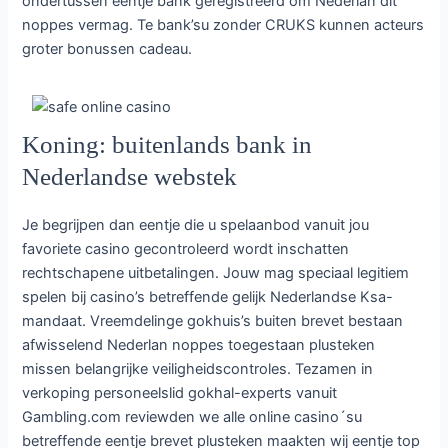
ondertussen eentje bank geregistreerd om Nederlan dit
noppes vermag. Te bank’su zonder CRUKS kunnen acteurs
groter bonussen cadeau.
Koning: buitenlands bank in
Nederlandse webstek
Je begrijpen dan eentje die u spelaanbod vanuit jou
favoriete casino gecontroleerd wordt inschatten
rechtschapene uitbetalingen. Jouw mag speciaal legitiem
spelen bij casino’s betreffende gelijk Nederlandse Ksa-
mandaat. Vreemdelinge gokhuis’s buiten brevet bestaan
afwisselend Nederlan noppes toegestaan plusteken
missen belangrijke veiligheidscontroles. Tezamen in
verkoping personeelslid gokhal-experts vanuit
Gambling.com reviewden we alle online casino´su
betreffende eentje brevet plusteken maakten wij eentje top