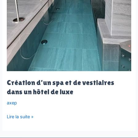
Création d’un spa et de vestiaires
dans un hôtel de luxe
axep
Création
Lire la suite »
d’un
spa