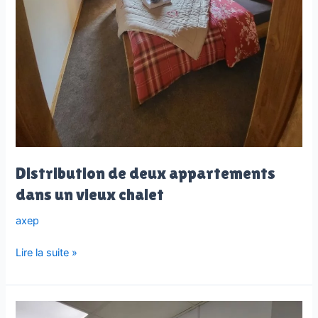
Distribution de deux appartements
dans un vieux chalet
axep
Distribution
Lire la suite »
de
deux
appartements