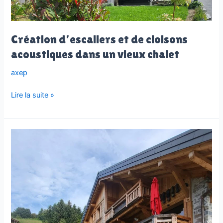
Création d’escaliers et de cloisons
acoustiques dans un vieux chalet
axep
Création
Lire la suite »
d’escaliers
et
de
cloisons
acoustiques
dans
un
vieux
chalet