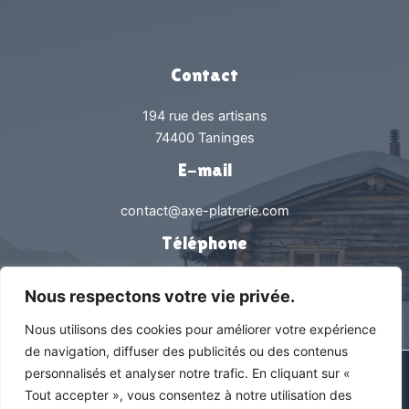
et
de
vestiaires
dans
Contact
un
hôtel
194 rue des artisans
de
74400 Taninges
luxe
E-mail
contact@axe-platrerie.com
Téléphone
0450538239
Nous respectons votre vie privée.
Nous utilisons des cookies pour améliorer votre expérience
de navigation, diffuser des publicités ou des contenus
personnalisés et analyser notre trafic. En cliquant sur «
Tous droits réservés © 2026 Axe Plâtrerie |
Mentions légales &
Tout accepter », vous consentez à notre utilisation des
Politique de confidentialité