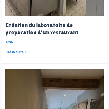
Création du laboratoire de
préparation d’un restaurant
axep
Création
Lire la suite »
du
laboratoire
de
préparation
d’un
restaurant