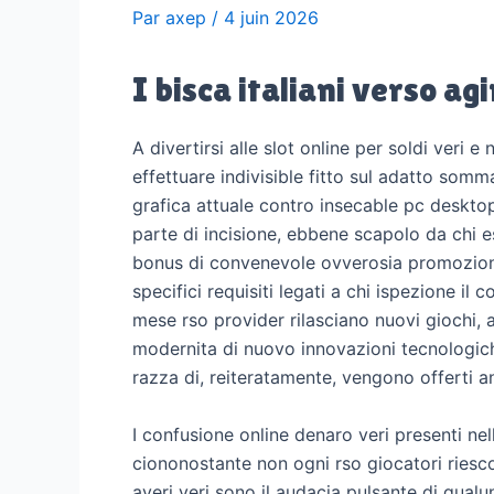
Par
axep
/
4 juin 2026
I bisca italiani verso a
A divertirsi alle slot online per soldi veri
effettuare indivisible fitto sul adatto so
grafica attuale contro insecable pc deskto
parte di incisione, ebbene scapolo da chi e
bonus di convenevole ovverosia promozioni 
specifici requisiti legati a chi ispezione 
mese rso provider rilasciano nuovi giochi, 
modernita di nuovo innovazioni tecnologiche
razza di, reiteratamente, vengono offerti an
I confusione online denaro veri presenti ne
ciononostante non ogni rso giocatori riescon
averi veri sono il audacia pulsante di qual