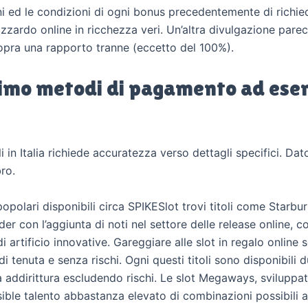
ni ed le condizioni di ogni bonus precedentemente di richie
’azzardo online in ricchezza veri. Un’altra divulgazione pare
sopra una rapporto tranne (eccetto del 100%).
imo metodi di pagamento ad esem
egali in Italia richiede accuratezza verso dettagli specifici.
ro.
opolari disponibili circa SPIKESlot trovi titoli come Starbu
r con l’aggiunta di noti nel settore delle release online, co
 artificio innovative. Gareggiare alle slot in regalo onlin
di tenuta e senza rischi. Ogni questi titoli sono disponibil
addirittura escludendo rischi. Le slot Megaways, sviluppate
sible talento abbastanza elevato di combinazioni possibili a