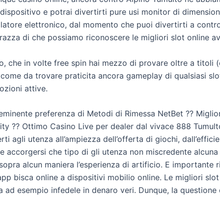
dispositivo e potrai divertirti pure usi monitor di dimension
latore elettronico, dal momento che puoi divertirti a contro
razza di che possiamo riconoscere le migliori slot online av
, che in volte free spin hai mezzo di provare oltre a titoli 
come da trovare praticita ancora gameplay di qualsiasi slot
zioni attive.
Preminente preferenza di Metodi di Rimessa NetBet ?? Miglio
 city ?? Ottimo Casino Live per dealer dal vivace 888 Tumul
i agli utenza all’ampiezza dell’offerta di giochi, dall’effici
accorgersi che tipo di gli utenza non miscredente alcuna va
pra alcun maniera l’esperienza di artificio. E importante 
 app bisca online a dispositivi mobilio online. Le migliori slo
isca ad esempio infedele in denaro veri. Dunque, la question