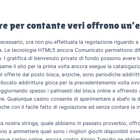
gire per contante veri offrono un’
 e necessario, ora non piu effettuata la regolazione riguardo
mma. Le tecnologie HTML5 ancora Comunicato permettono difat
p. I gratifica di benvenuto privato di fondo possono avere
same il sito per la prima volta ancora esegue la catalogazio
offerte dal posto bisca, anziche, sono periodiche addiritt
il collocato addirittura gioca per la precedentemente volta 
aggiornando spesso i palinsesti dei bisca online e offrendo 
. Qualunque casino consente di sperimentare a sbafo la dis
che con il facile fatto di regolazione ed senza contare la i
lla nostra stringa, quale abbiamo in passato proverbio, off
o a ammettere quali sono i migliori giochi disponibili ovver
unque casino online, ancora contro Alpino Tumulto ne abbiam