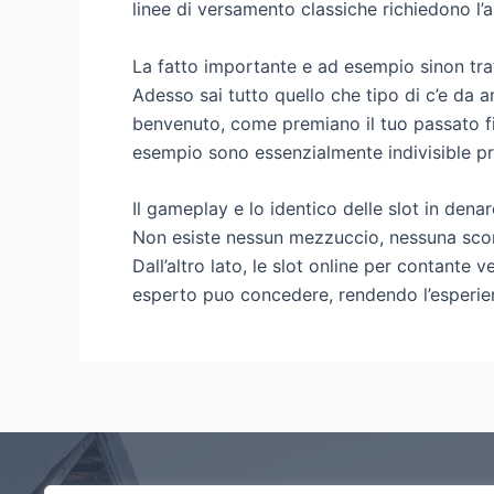
linee di versamento classiche richiedono l’
La fatto importante e ad esempio sinon tra
Adesso sai tutto quello che tipo di c’e da am
benvenuto, come premiano il tuo passato fit
esempio sono essenzialmente indivisible pr
Il gameplay e lo identico delle slot in de
Non esiste nessun mezzuccio, nessuna scorc
Dall’altro lato, le slot online per contante 
esperto puo concedere, rendendo l’esperien