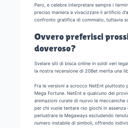
Pero, e celebre interpretare sempre i termi
preciso maniera a vivacizzare il artificio d
confronto gratifica di commiato, tuttavia 
Ovvero preferisci pross
doveroso?
Svelare siti di bisca online in soldi veri l
la nostra recensione di 20Bet merita una lib
Fra le versioni a scrocco NetEnt piuttosto p
Mega Fortune. NetEnt e qualcuno dei provide
animazioni curate di nuovo le meccaniche di
per chi vuole tentare rso giochi in assenza 
perlustrare le Megaways escludendo tenuta 
numero instabile di simboli, offrendo indivi