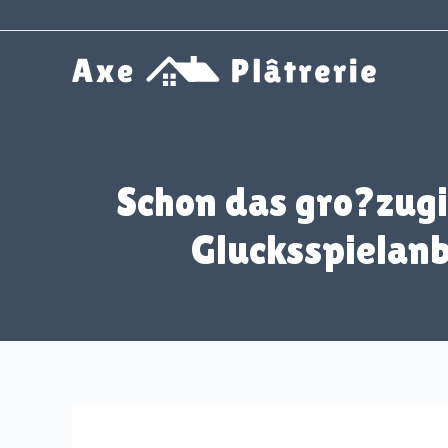
Aller
au
contenu
Schon das gro?zug
Glucksspielanb