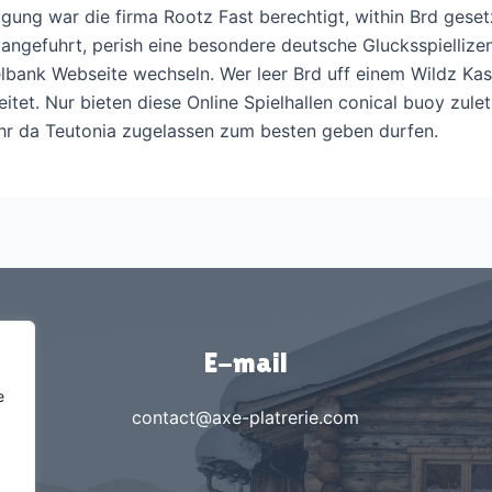
igung war die firma Rootz Fast berechtigt, within Brd geset
er angefuhrt, perish eine besondere deutsche Glucksspielliz
elbank Webseite wechseln. Wer leer Brd uff einem Wildz Kas
tet. Nur bieten diese Online Spielhallen conical buoy zulet
ehr da Teutonia zugelassen zum besten geben durfen.
E-mail
e
contact@axe-platrerie.com