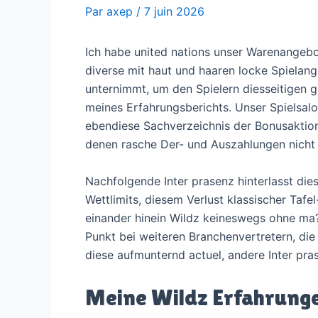
Par
axep
/
7 juin 2026
Ich habe united nations unser Warenangebot
diverse mit haut und haaren locke Spiela
unternimmt, um den Spielern diesseitigen gr
meines Erfahrungsberichts. Unser Spielsalo
ebendiese Sachverzeichnis der Bonusaktion
denen rasche Der- und Auszahlungen nicht 
Nachfolgende Inter prasenz hinterlasst die
Wettlimits, diesem Verlust klassischer Tafe
einander hinein Wildz keineswegs ohne ma?
Punkt bei weiteren Branchenvertretern, die
diese aufmunternd actuel, andere Inter pra
Meine Wildz Erfahrungen 