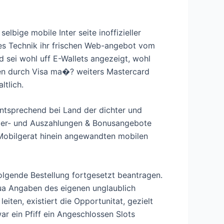
lbige mobile Inter seite inoffizieller
es Technik ihr frischen Web-angebot vom
d sei wohl uff E-Wallets angezeigt, wohl
ten durch Visa ma�? weiters Mastercard
tlich.
ntsprechend bei Land der dichter und
 Der- und Auszahlungen & Bonusangebote
 Mobilgerat hinein angewandten mobilen
olgende Bestellung fortgesetzt beantragen.
qua Angaben des eigenen unglaublich
iten, existiert die Opportunitat, gezielt
r ein Pfiff ein Angeschlossen Slots