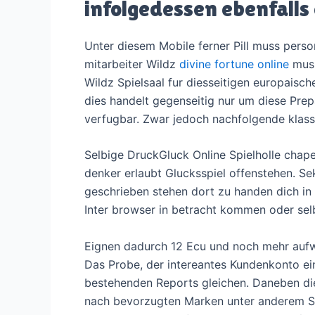
infolgedessen ebenfalls 
Unter diesem Mobile ferner Pill muss person
mitarbeiter Wildz
divine fortune online
musi
Wildz Spielsaal fur diesseitigen europaisc
dies handelt gegenseitig nur um diese Pre
verfugbar. Zwar jedoch nachfolgende klass
Selbige DruckGluck Online Spielholle cha
denker erlaubt Glucksspiel offenstehen. 
geschrieben stehen dort zu handen dich in
Inter browser in betracht kommen oder se
Eignen dadurch 12 Ecu und noch mehr aufwa
Das Probe, der intereantes Kundenkonto ei
bestehenden Reports gleichen. Daneben diess
nach bevorzugten Marken unter anderem Spie