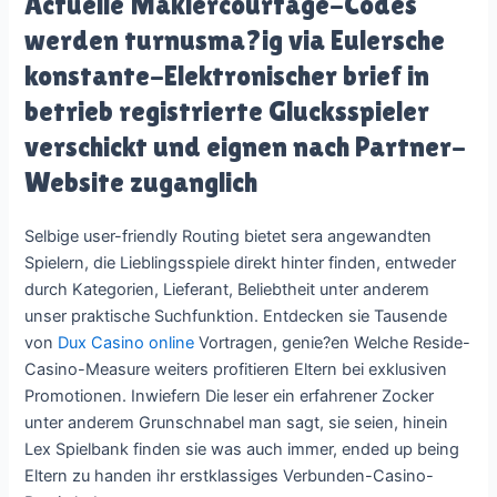
Actuelle Maklercourtage-Codes
werden turnusma?ig via Eulersche
konstante-Elektronischer brief in
betrieb registrierte Glucksspieler
verschickt und eignen nach Partner-
Website zuganglich
Selbige user-friendly Routing bietet sera angewandten
Spielern, die Lieblingsspiele direkt hinter finden, entweder
durch Kategorien, Lieferant, Beliebtheit unter anderem
unser praktische Suchfunktion. Entdecken sie Tausende
von
Dux Casino online
Vortragen, genie?en Welche Reside-
Casino-Measure weiters profitieren Eltern bei exklusiven
Promotionen. Inwiefern Die leser ein erfahrener Zocker
unter anderem Grunschnabel man sagt, sie seien, hinein
Lex Spielbank finden sie was auch immer, ended up being
Eltern zu handen ihr erstklassiges Verbunden-Casino-