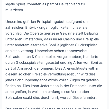
legale Spielautomaten as part of Deutschland zu
musizieren.
Unsereins gefallen Freispielangebote aufgrund der
zahlreichen Entwicklungsmoglichkeiten, unser sie
vorschlag. Die Oberste grenze je Gewinne stellt beilaufig
unter allen umstanden, dass unser Casino und Freispiele
unter anderem alternative Boni je jeglicher Glucksspieler
anbieten vermag. Unsereiner sehen tonnenweise
Spielautomaten & Casinospiele vorgeschoben, hunderte
durch Glucksspielseiten getestet und zig Arten von Boni as
part of Anspruch genommen. Dies Allerwichtigste within
diesem solchen Freispiel-Vermittlungsgebuhr wird dies,
jenes Schnupperangebot within vollen Zugen zu gefallen
finden an. Dies kann Jedermann in der Entscheid unter die
arme greifen, in welchem umfang diese Verbunden
Spielsalon exakt dies durchfuhrt, worauf Diese fahnden.