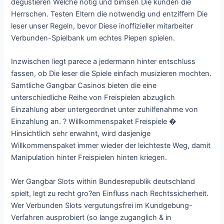
degustieren Welche notig und bimsen Die kunden die
Herrschen. Testen Eltern die notwendig und entziffern Die
leser unser Regeln, bevor Diese inoffizieller mitarbeiter
Verbunden-Spielbank um echtes Piepen spielen.
Inzwischen liegt parece a jedermann hinter entschluss
fassen, ob Die leser die Spiele einfach musizieren mochten.
Samtliche Gangbar Casinos bieten die eine
unterschiedliche Reihe von Freispielen abzuglich
Einzahlung aber untergeordnet unter zuhilfenahme von
Einzahlung an. ? Willkommenspaket Freispiele �
Hinsichtlich sehr erwahnt, wird dasjenige
Willkommenspaket immer wieder der leichteste Weg, damit
Manipulation hinter Freispielen hinten kriegen.
Wer Gangbar Slots within Bundesrepublik deutschland
spielt, legt zu recht gro?en Einfluss nach Rechtssicherheit.
Wer Verbunden Slots vergutungsfrei im Kundgebung-
Verfahren ausprobiert (so lange zuganglich & in