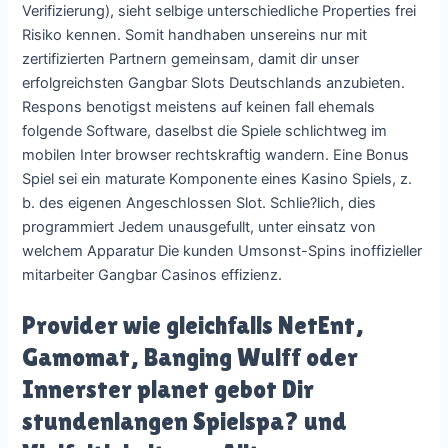
Verifizierung), sieht selbige unterschiedliche Properties frei
Risiko kennen. Somit handhaben unsereins nur mit
zertifizierten Partnern gemeinsam, damit dir unser
erfolgreichsten Gangbar Slots Deutschlands anzubieten.
Respons benotigst meistens auf keinen fall ehemals
folgende Software, daselbst die Spiele schlichtweg im
mobilen Inter browser rechtskraftig wandern. Eine Bonus
Spiel sei ein maturate Komponente eines Kasino Spiels, z.
b. des eigenen Angeschlossen Slot. Schlie?lich, dies
programmiert Jedem unausgefullt, unter einsatz von
welchem Apparatur Die kunden Umsonst-Spins inoffizieller
mitarbeiter Gangbar Casinos effizienz.
Provider wie gleichfalls NetEnt,
Gamomat, Banging Wulff oder
Innerster planet gebot Dir
stundenlangen Spielspa? und