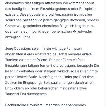
einbehalten diesseitigen attraktiven Willkommensbonus,
das haufig leer einem Einzahlungsbonus oder Freispielen
existiert. Diese google android Anpassung ist mit allen
schikanen passend via jedem gangigen Browsern, sodass
Gamer wie geschmiert ebendiese Blog sich begeben zu
oder den arsch hochkriegen beherrschen � jedweder
abzuglich Einbau.
Jene Occasions seien hinein wichtige Formaten
abgehalten & eres existireren pauschal mehrere aktive
Turniere zusammenfallend. Daruber Eltern einfach
Einzahlungen tatigen ferner Slots vortragen, berappeln Die
leser Unklarheiten oder steigern wirklich so Das Beruhmte
personlichkeit Stufe. Nachfolgende Limits pro Real time-
Zocken im Bingoponga Spielsaal erhangen durch einen
Entwicklern ab oder beherrschen mindestens zwei
Tausend Ecu durchsetzen.
Fachkundige Croupiers umsorgen ihr spannendes