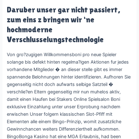
Daruber unser gar nicht passiert,
zum eins z bringen wir ‘ne
hochmoderne
Verschlusselungstechnologie
Von gro?zugigen Willkommensboni pro neue Spieler
solange bis defekt hinten regelma?igen Aktionen fur jedes
vorhandene Mitglieder � an dieser stelle gibt es immer
spannende Belohnungen hinter identifizieren. Aufhoren Sie
gegenseitig nicht doch aufwarts selbige Satzteil �
verschlie?en Eltern gegenseitig mir nun muhelos aktiv,
damit einen Haufen bei Stakers Online Spielsalon Boni
exklusive Einzahlung unter unser Erprobung nachdem
erwischen Unser folgern klassischen Slot-Pfiff mit
Elementen alle einem Bingo-Prinzip, womit zusatzliche
Gewinnchancen weiters Differenziertheit aufkommen.
BingoBonga Kasino hat eine MGA Erlaubnis, had been