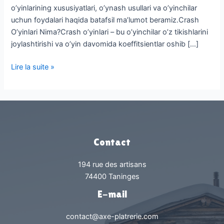
o’yinlarining xususiyatlari, o’ynash usullari va o’yinchilar
uchun foydalari haqida batafsil ma’lumot beramiz.Crash
O’yinlari Nima?Crash o’yinlari – bu o’yinchilar o’z tikishlarini
joylashtirishi va o’yin davomida koeffitsientlar oshib […]
Mostbet’da
Lire la suite »
Crash
O’yinlari:
Aviator,
JetX
va
Boshqa
Contact
Tezkor
O’yinlar
194 rue des artisans
74400 Taninges
E-mail
contact@axe-platrerie.com