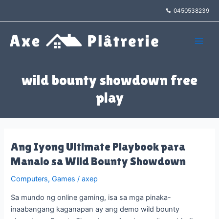
Aller
0450538239
au
contenu
Main
Men
wild bounty showdown free
play
Ang Iyong Ultimate Playbook para
Manalo sa Wild Bounty Showdown
Computers, Games
/
axep
Sa mundo ng online gaming, isa sa mga pinaka-
inaabangang kaganapan ay ang demo wild bounty