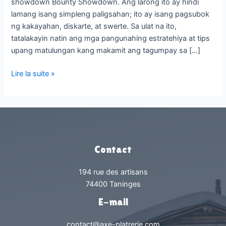
showdown Bounty Showdown. Ang larong ito ay hindi
lamang isang simpleng paligsahan; ito ay isang pagsubok
ng kakayahan, diskarte, at swerte. Sa ulat na ito,
tatalakayin natin ang mga pangunahing estratehiya at tips
upang matulungan kang makamit ang tagumpay sa […]
Ang
Lire la suite »
Iyong
Ultimate
Playbook
para
Manalo
sa
Contact
Wild
Bounty
194 rue des artisans
Showdown
74400 Taninges
E-mail
contact@axe-platrerie.com