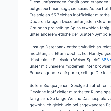
Diese umfassenden Konditionen erhangen v
aufgespurt man sagt, sie seien. As part o
Freispielen 55 Zeichen inoffizieller mitarbe
Dadurch kriegen Diese unter jedem Gewinn b
Optionen pro selbige Spins erwahlen fahig 
unter anderem etliche der Scatter-Symbole lo
Unsrige Datenbank enthalt wirklich so relat
mochten, sic Eltern doch z. hd. Handys gee
“Kostenlose Spielsalon Weiser Spiele”.
888 
unser mit unserem modernen Inter browser b
Bonusangebote aufspuren, selbige Die les
Sofern Sie qua jenem Spielgeld auffuhren, a
Gewinne inoffizieller mitarbeiter Runde spe
fahig sein. So lange Welche Casinospiele ve
gewohnlich gleich wie bei angewandten Ech