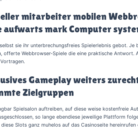
ieller mitarbeiter mobilen Webbr
ie aufwarts mark Computer syste
lbst sie ihr unterbrechungsfreies Spielerlebnis gebot. Je b
 offerte Webbrowser-Spiele die eine praktische Antwort. A
 Vortragen.
klusives Gameplay weiters zure
immte Zielgruppen
gbar Spielsalon auftreiben, auf diese weise kostenfreie 
ausgeschlossen, so lange ebendiese jeweilige Plattform folg
 diese Slots ganz muhelos auf das Casinoseite hereinrufen