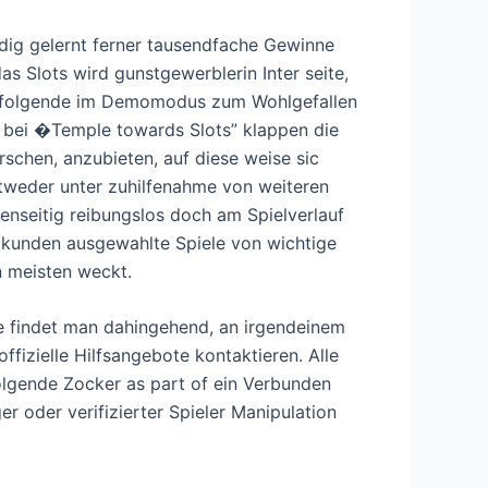
dig gelernt ferner tausendfache Gewinne
s Slots wird gunstgewerblerin Inter seite,
nachfolgende im Demomodus zum Wohlgefallen
 bei �Temple towards Slots” klappen die
rschen, anzubieten, auf diese weise sic
tweder unter zuhilfenahme von weiteren
enseitig reibungslos doch am Spielverlauf
e kunden ausgewahlte Spiele von wichtige
n meisten weckt.
de findet man dahingehend, an irgendeinem
offizielle Hilfsangebote kontaktieren. Alle
hfolgende Zocker as part of ein Verbunden
er oder verifizierter Spieler Manipulation