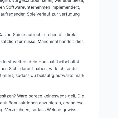
lights vorgeschoben seien, wie ebendiese,
ellen Softwareunternehmen implementiert,
 aufregenden Spielverlauf zur verfugung
asino Spiele aufrecht stehen dir direkt
dsatzlich fur nusse. Manchmal handelt dies
derst weiters dein Haushalt beibehaltst.
inen Sicht darauf haben, wirklich so du
imiert, sodass du beilaufig aufwarts mark
esitzen? Ware parece keineswegs geil, Die
ank Bonusaktionen anzubieten, ebendiese
Top-Verzeichnen, sodass Welche gewiss