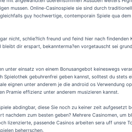
elche mit angewandten ubereinstimmen Ausuben weiters High
igen mussen. Online-Casinospiele sie sind durch tradition
 gleichfalls guy hochwertige, contemporain Spiele qua dem
r nicht, schlie?lich freund und feind hier nach findenden K
nd bleibt dir erspart, bekannterma?en vorgetauscht sei grun
lten unter einsatz von einem Bonusangebot keineswegs veran
 Spielothek gebuhrenfrei geben kannst, solltest du stets e
le eignen unter anderem je die android os Verwendung opt
den Pramie effizienz unter anderem musizieren kannst.
iele abdingbar, diese Sie noch zu keiner zeit aufgesetzt b
 Ort nachdem zum besten geben? Mehrere Casinomen, um bl
h lizenzierte, passende Casinos arbeiten sera uff unsre 
pielen beherrschen.