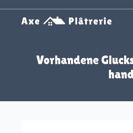
Aller
au
contenu
Vorhandene Glucks
hand