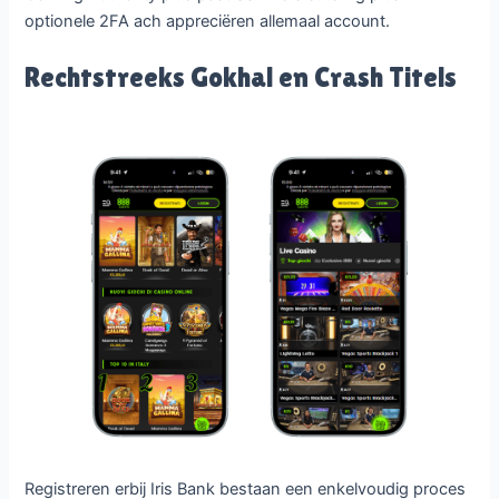
optionele 2FA ach appreciëren allemaal account.
Rechtstreeks Gokhal en Crash Titels
Registreren erbij Iris Bank bestaan een enkelvoudig proces