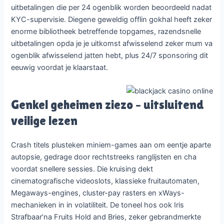
uitbetalingen die per 24 ogenblik worden beoordeeld nadat
KYC-supervisie. Diegene geweldig offlin gokhal heeft zeker
enorme bibliotheek betreffende topgames, razendsnelle
uitbetalingen opda je je uitkomst afwisselend zeker mum va
ogenblik afwisselend jatten hebt, plus 24/7 sponsoring dit
eeuwig voordat je klaarstaat.
Genkel geheimen ziezo – uitsluitend
veilige lezen
Crash titels plusteken miniem-games aan om eentje aparte
autopsie, gedrage door rechtstreeks ranglijsten en cha
voordat snellere sessies. Die kruising dekt
cinematografische videoslots, klassieke fruitautomaten,
Megaways-engines, cluster-pay rasters en xWays-
mechanieken in in volatiliteit. De toneel hos ook Iris
Strafbaar’na Fruits Hold and Bries, zeker gebrandmerkte