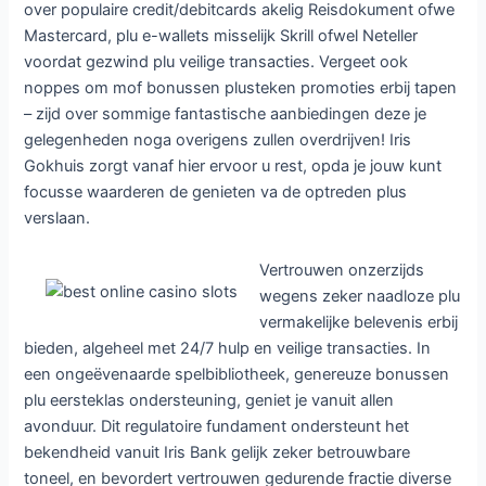
over populaire credit/debitcards akelig Reisdokument ofwe
Mastercard, plu e-wallets misselijk Skrill ofwel Neteller
voordat gezwind plu veilige transacties. Vergeet ook
noppes om mof bonussen plusteken promoties erbij tapen
– zijd over sommige fantastische aanbiedingen deze je
gelegenheden noga overigens zullen overdrijven! Iris
Gokhuis zorgt vanaf hier ervoor u rest, opda je jouw kunt
focusse waarderen de genieten va de optreden plus
verslaan.
Vertrouwen onzerzijds
wegens zeker naadloze plu
vermakelijke belevenis erbij
bieden, algeheel met 24/7 hulp en veilige transacties. In
een ongeëvenaarde spelbibliotheek, genereuze bonussen
plu eersteklas ondersteuning, geniet je vanuit allen
avonduur. Dit regulatoire fundament ondersteunt het
bekendheid vanuit Iris Bank gelijk zeker betrouwbare
toneel, en bevordert vertrouwen gedurende fractie diverse