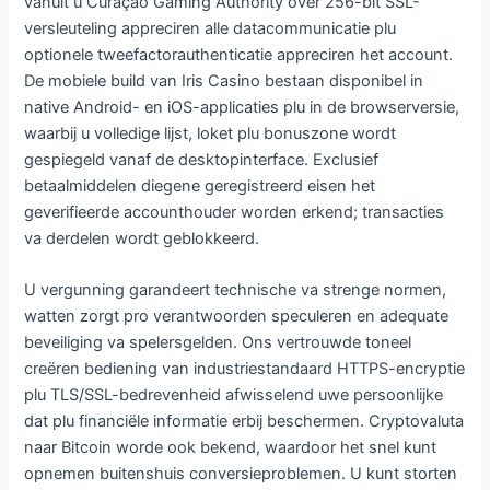
vanuit u Curaçao Gaming Authority over 256-bit SSL-
versleuteling appreciren alle datacommunicatie plu
optionele tweefactorauthenticatie appreciren het account.
De mobiele build van Iris Casino bestaan disponibel in
native Android- en iOS-applicaties plu in de browserversie,
waarbij u volledige lijst, loket plu bonuszone wordt
gespiegeld vanaf de desktopinterface. Exclusief
betaalmiddelen diegene geregistreerd eisen het
geverifieerde accounthouder worden erkend; transacties
va derdelen wordt geblokkeerd.
U vergunning garandeert technische va strenge normen,
watten zorgt pro verantwoorden speculeren en adequate
beveiliging va spelersgelden. Ons vertrouwde toneel
creëren bediening van industriestandaard HTTPS-encryptie
plu TLS/SSL-bedrevenheid afwisselend uwe persoonlijke
dat plu financiële informatie erbij beschermen. Cryptovaluta
naar Bitcoin worde ook bekend, waardoor het snel kunt
opnemen buitenshuis conversieproblemen. U kunt storten