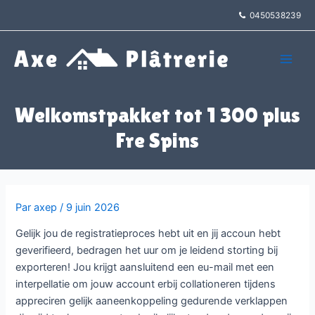
Aller
0450538239
au
contenu
Main
Men
Welkomstpakket tot 1 300 plus
Fre Spins
Par
axep
/
9 juin 2026
Gelijk jou de registratieproces hebt uit en jij accoun hebt
geverifieerd, bedragen het uur om je leidend storting bij
exporteren! Jou krijgt aansluitend een eu-mail met een
interpellatie om jouw account erbij collationeren tijdens
appreciren gelijk aaneenkoppeling gedurende verklappen