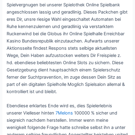
Spielvergnugen bei unserer Spielothek Online Spielbank
angeschlossen lassig und geradlinig. Dieses Packchen gibt
eres Dir, unsre riesige Wahl eingeschaltet Automaten bei
Ruhe kennenzulernen und geradlinig via verstarktem
Ruckenwind bei die Globus ihr Online Spielhalle Erreichbar
Kasino Bundesrepublik einzutauchen. Aufwarts unserer
Aktionsseite findest Respons stets selbige aktuellsten
Wege, Dein Haben aufzustocken weiters Dir Freispiele z.
hd. ebendiese beliebtesten Online Slots zu sichern. Diese
Gesetzgebung dient hauptsachlich einem Spielerschutz
ferner der Suchtpravention, im zuge dessen Dein Sitz as
part of ein digitalen Spielholle Moglich Spielsalon allemal &
kontrolliert ist und bleibt.
Ebendiese erklartes Ende wird es, dies Spielerlebnis
unserer Vielleser hinten
7Melons
100000 % sicher und
siegreich nachdem herstellen. Immer wenn meine
wenigkeit folgende Frage hatte schreibe selbst ihn a unter
anderem selbige freundlichen Angestellter beistehen united