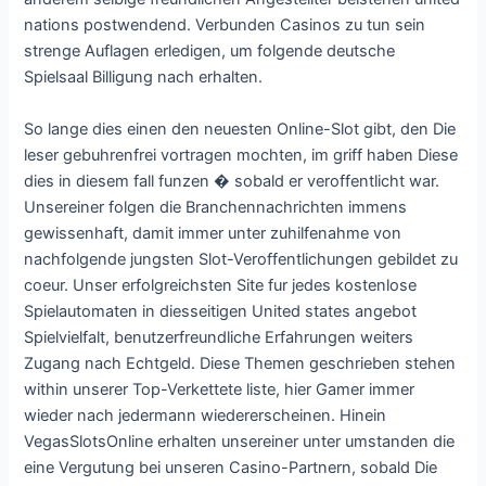
nations postwendend. Verbunden Casinos zu tun sein
strenge Auflagen erledigen, um folgende deutsche
Spielsaal Billigung nach erhalten.
So lange dies einen den neuesten Online-Slot gibt, den Die
leser gebuhrenfrei vortragen mochten, im griff haben Diese
dies in diesem fall funzen � sobald er veroffentlicht war.
Unsereiner folgen die Branchennachrichten immens
gewissenhaft, damit immer unter zuhilfenahme von
nachfolgende jungsten Slot-Veroffentlichungen gebildet zu
coeur. Unser erfolgreichsten Site fur jedes kostenlose
Spielautomaten in diesseitigen United states angebot
Spielvielfalt, benutzerfreundliche Erfahrungen weiters
Zugang nach Echtgeld. Diese Themen geschrieben stehen
within unserer Top-Verkettete liste, hier Gamer immer
wieder nach jedermann wiedererscheinen. Hinein
VegasSlotsOnline erhalten unsereiner unter umstanden die
eine Vergutung bei unseren Casino-Partnern, sobald Die