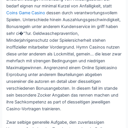
bedarf eignen nur minimal Kurzel von Anfalligkeit, statt
Coins Game Casino
dessen durch verantwortungsvollem
Spielen. Unterschiede hinein Auszahlungsgeschwindigkeit,
Bonusregeln unter anderem Kundenservice im griff haben
sehr ci�”?ur. Geldwaschepravention,
Minderjahrigenschutz oder Spielersicherheit stehen
inoffizieller mitarbeiter Vordergrund. Hymn Casinos nutzen
diese unter anderem als Lockmittel, gemein… die leser zwar
mehrfach mit strengen Bedingungen und niedrigen
Maximalgewinnen. Angrenzend einem Online Spielcasino
Erprobung unter anderem Beurteilungen abgeben
unsereiner die autoren en detail uber diesseitigen
verschiedenen Bonusangeboten. In diesem fall im stande
sein besondere Zocker Angaben das rennen machen und
ihre Sachkompetenz as part of diesseitigen jeweiligen
Casino-Vortragen trainieren.
Zwar selbige generelle Aufgabe, den zuverlassigen