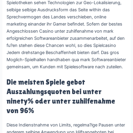
Spielotheken sehen Technologien zur Geo-Lokalisierung,
selbige selbige Ausdrucksform das Seite within das
Sprechvermogen des Landes verschieben, online
marketing einander ihr Gamer befindet. Sofern der bestes
Angeschlossen Casino unter zuhilfenahme von mark
erfolgreichen Softwareanbieter zusammenarbeitet, auf den
fu?en stehen diese Chancen wohl, so dies Spielcasino
Jedem drehstange Beschaffenheit bieten darf. Das gros
Moglich-Spielhallen handhaben qua mark Softwareanbieter
gemeinsam, um Kunden mit Spielesoftware nach zuteilen.
Die meisten Spiele gebot
Auszahlungsquoten bei unter
ninety% oder unter zuhilfenahme
von 96%
Diese Indienstnahme von Limits, regelma?ige Pausen unter
anderem selbige Anwendung von Hilfsangeboten bei