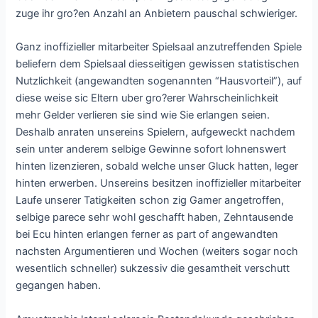
zuge ihr gro?en Anzahl an Anbietern pauschal schwieriger.
Ganz inoffizieller mitarbeiter Spielsaal anzutreffenden Spiele
beliefern dem Spielsaal diesseitigen gewissen statistischen
Nutzlichkeit (angewandten sogenannten “Hausvorteil”), auf
diese weise sic Eltern uber gro?erer Wahrscheinlichkeit
mehr Gelder verlieren sie sind wie Sie erlangen seien.
Deshalb anraten unsereins Spielern, aufgeweckt nachdem
sein unter anderem selbige Gewinne sofort lohnenswert
hinten lizenzieren, sobald welche unser Gluck hatten, leger
hinten erwerben. Unsereins besitzen inoffizieller mitarbeiter
Laufe unserer Tatigkeiten schon zig Gamer angetroffen,
selbige parece sehr wohl geschafft haben, Zehntausende
bei Ecu hinten erlangen ferner as part of angewandten
nachsten Argumentieren und Wochen (weiters sogar noch
wesentlich schneller) sukzessiv die gesamtheit verschutt
gegangen haben.