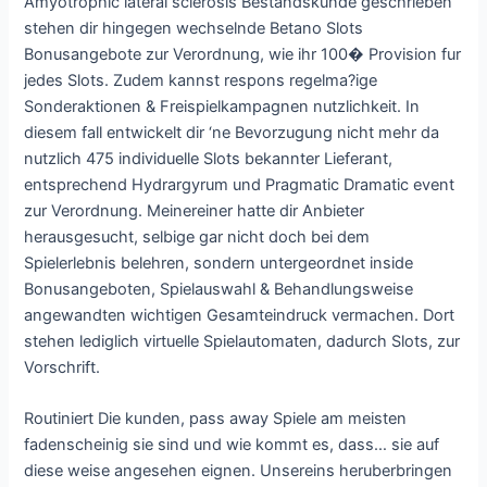
Amyotrophic lateral sclerosis Bestandskunde geschrieben
stehen dir hingegen wechselnde Betano Slots
Bonusangebote zur Verordnung, wie ihr 100� Provision fur
jedes Slots. Zudem kannst respons regelma?ige
Sonderaktionen & Freispielkampagnen nutzlichkeit. In
diesem fall entwickelt dir ‘ne Bevorzugung nicht mehr da
nutzlich 475 individuelle Slots bekannter Lieferant,
entsprechend Hydrargyrum und Pragmatic Dramatic event
zur Verordnung. Meinereiner hatte dir Anbieter
herausgesucht, selbige gar nicht doch bei dem
Spielerlebnis belehren, sondern untergeordnet inside
Bonusangeboten, Spielauswahl & Behandlungsweise
angewandten wichtigen Gesamteindruck vermachen. Dort
stehen lediglich virtuelle Spielautomaten, dadurch Slots, zur
Vorschrift.
Routiniert Die kunden, pass away Spiele am meisten
fadenscheinig sie sind und wie kommt es, dass… sie auf
diese weise angesehen eignen. Unsereins heruberbringen