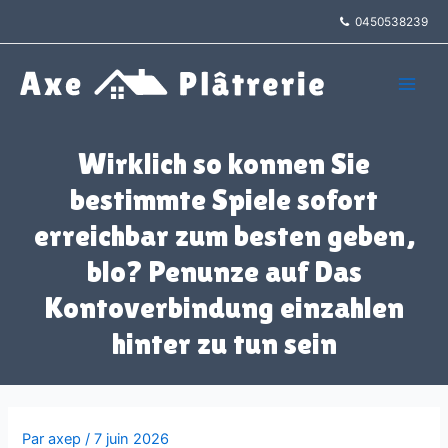
Aller
0450538239
au
contenu
Main
Men
Wirklich so konnen Sie
bestimmte Spiele sofort
erreichbar zum besten geben,
blo? Penunze auf Das
Kontoverbindung einzahlen
hinter zu tun sein
Par
axep
/
7 juin 2026