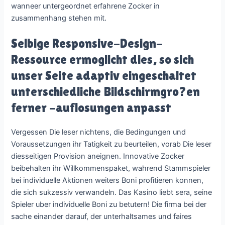
wanneer untergeordnet erfahrene Zocker in
zusammenhang stehen mit.
Selbige Responsive-Design-
Ressource ermoglicht dies, so sich
unser Seite adaptiv eingeschaltet
unterschiedliche Bildschirmgro?en
ferner -auflosungen anpasst
Vergessen Die leser nichtens, die Bedingungen und
Voraussetzungen ihr Tatigkeit zu beurteilen, vorab Die leser
diesseitigen Provision aneignen. Innovative Zocker
beibehalten ihr Willkommenspaket, wahrend Stammspieler
bei individuelle Aktionen weiters Boni profitieren konnen,
die sich sukzessiv verwandeln. Das Kasino liebt sera, seine
Spieler uber individuelle Boni zu betutern! Die firma bei der
sache einander darauf, der unterhaltsames und faires