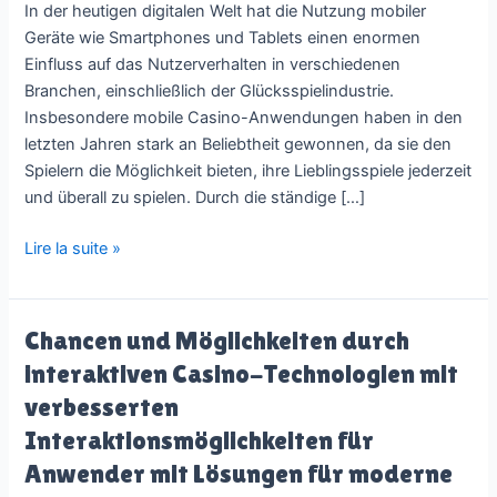
In der heutigen digitalen Welt hat die Nutzung mobiler
Geräte wie Smartphones und Tablets einen enormen
Einfluss auf das Nutzerverhalten in verschiedenen
Branchen, einschließlich der Glücksspielindustrie.
Insbesondere mobile Casino-Anwendungen haben in den
letzten Jahren stark an Beliebtheit gewonnen, da sie den
Spielern die Möglichkeit bieten, ihre Lieblingsspiele jederzeit
und überall zu spielen. Durch die ständige […]
Wie
Lire la suite »
sich
Nutzerverhalten
verändert
Chancen und Möglichkeiten durch
bei
interaktiven Casino-Technologien mit
mobilen
verbesserten
Casino-
Anwendungen
Interaktionsmöglichkeiten für
für
Anwender mit Lösungen für moderne
mobile