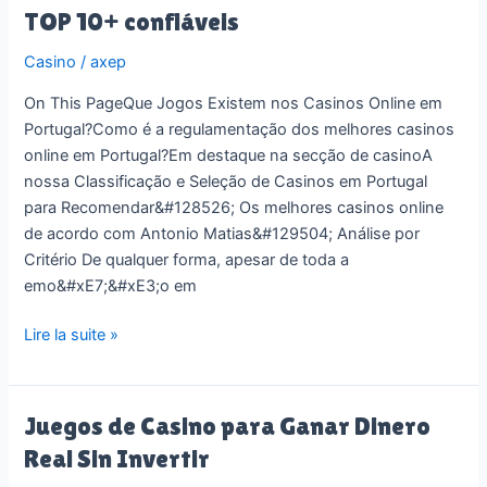
de
TOP 10+ confiáveis
Argentina
en
Casino
/
axep
2026
On This PageQue Jogos Existem nos Casinos Online em
100%
Portugal?Como é a regulamentação dos melhores casinos
Confiables
online em Portugal?Em destaque na secção de casinoA
nossa Classificação e Seleção de Casinos em Portugal
para Recomendar&#128526; Os melhores casinos online
de acordo com Antonio Matias&#129504; Análise por
Critério De qualquer forma, apesar de toda a
emo&#xE7;&#xE3;o em
TOP
Lire la suite »
10+
confiáveis
Juegos de Casino para Ganar Dinero
Real Sin Invertir