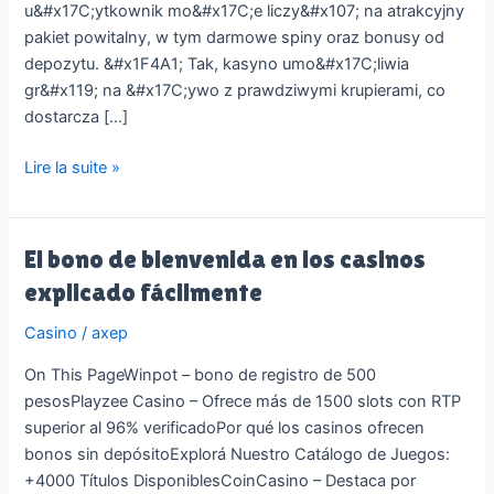
u&#x17C;ytkownik mo&#x17C;e liczy&#x107; na atrakcyjny
pakiet powitalny, w tym darmowe spiny oraz bonusy od
depozytu. &#x1F4A1; Tak, kasyno umo&#x17C;liwia
gr&#x119; na &#x17C;ywo z prawdziwymi krupierami, co
dostarcza […]
Twoje
Lire la suite »
mobilne
kasyno
online
El bono de bienvenida en los casinos
explicado fácilmente
Casino
/
axep
On This PageWinpot – bono de registro de 500
pesosPlayzee Casino – Ofrece más de 1500 slots con RTP
superior al 96% verificadoPor qué los casinos ofrecen
bonos sin depósitoExplorá Nuestro Catálogo de Juegos:
+4000 Títulos DisponiblesCoinCasino – Destaca por