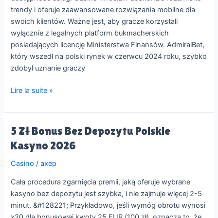
trendy i oferuje zaawansowane rozwiązania mobilne dla
swoich klientów. Ważne jest, aby gracze korzystali
wyłącznie z legalnych platform bukmacherskich
posiadających licencję Ministerstwa Finansów. AdmiralBet,
który wszedł na polski rynek w czerwcu 2024 roku, szybko
zdobył uznanie graczy
Oficjalna
Lire la suite »
Aplikacja
Mobilna
5 Zł Bonus Bez Depozytu Polskie
Kasyno 2026
Casino
/
axep
Cała procedura zgarnięcia premii, jaką oferuje wybrane
kasyno bez depozytu jest szybka, i nie zajmuje więcej 2-5
minut. &#128221; Przykładowo, jeśli wymóg obrotu wynosi
x20 dla bonusowej kwoty 25 EUR (100 zł), oznacza to, że