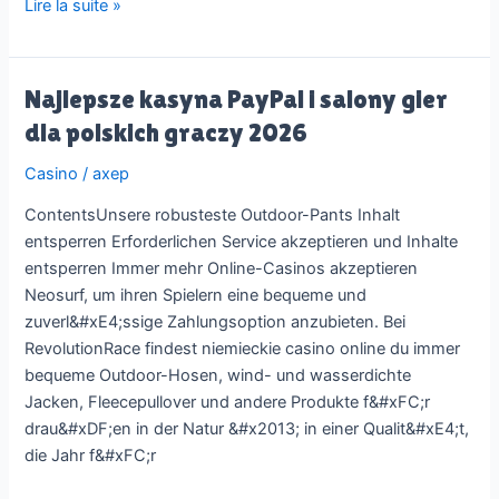
Braseria
Lire la suite »
en
Vilanova
de
Najlepsze kasyna PayPal i salony gier
la
dla polskich graczy 2026
Geltru
Casino
/
axep
ContentsUnsere robusteste Outdoor-Pants Inhalt
entsperren Erforderlichen Service akzeptieren und Inhalte
entsperren Immer mehr Online-Casinos akzeptieren
Neosurf, um ihren Spielern eine bequeme und
zuverl&#xE4;ssige Zahlungsoption anzubieten. Bei
RevolutionRace findest niemieckie casino online du immer
bequeme Outdoor-Hosen, wind- und wasserdichte
Jacken, Fleecepullover und andere Produkte f&#xFC;r
drau&#xDF;en in der Natur &#x2013; in einer Qualit&#xE4;t,
die Jahr f&#xFC;r