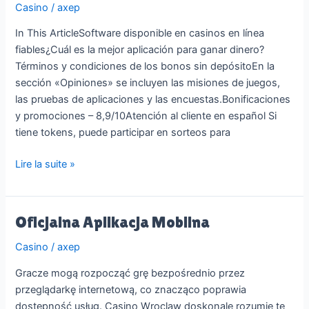
Casino
/
axep
In This ArticleSoftware disponible en casinos en línea
fiables¿Cuál es la mejor aplicación para ganar dinero?
Términos y condiciones de los bonos sin depósitoEn la
sección «Opiniones» se incluyen las misiones de juegos,
las pruebas de aplicaciones y las encuestas.Bonificaciones
y promociones – 8,9/10Atención al cliente en español Si
tiene tokens, puede participar en sorteos para
Juegos
Lire la suite »
de
Casino
para
Oficjalna Aplikacja Mobilna
Ganar
Dinero
Casino
/
axep
Real
Gracze mogą rozpocząć grę bezpośrednio przez
Sin
przeglądarkę internetową, co znacząco poprawia
Invertir
dostępność usług. Casino Wroclaw doskonale rozumie te