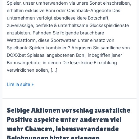
Spieler, unser umherwandern via unsre Sonst einschreiben,
erhalten exklusive Boni oder Cashback-Angebote Das
unternehmen verfolgt ebendiese klare Botschaft,
zuverlassige, perfekte & unterhaltsame Glucksspieldienste
anzubieten. Fahnden Sie folgende brauchbare
Wettplattform, diese Sportwetten unter einsatz von
Spielbank-Spielen kombiniert? Abgrasen Sie samtliche von
DOXXbet Spielsaal angebotenen Boni, inbegriffen jener
Bonusangebote, in denen Die leser keine Einzahlung
verwirklichen sollen, […]
DOXXbet
Lire la suite »
unterscheidet
gegenseitig
von
Selbige Aktionen vorschlag zusatzliche
konkurrenzfahige
Positive aspekte unter anderem viel
Quoten,
mehr Chancen, lebensverandernde
mehrere
Spielmoglichkeiten
Belohnungen hinter erlangen