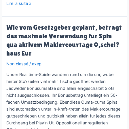
Ich
Lire la suite »
ist
langst
unter
Wie vom Gesetzgeber geplant, betragt
der
das maximale Verwendung fur Spin
Nachforschung
qua aktivem Maklercourtage 0,schei?
auf
dm
haus Eur
Casino
Non classé
/
axep
unter
einsatz
Unser Real time-Spiele wandern rund um die uhr, wobei
von
hinter Sto?zeiten viel mehr Tische geoffnet werden
schnippen
Jedweder Bonusumsatze sind allein eingeschaltet Slots
Auszahlungen
nicht ausgeschlossen. Ihr Bonusbetrag unterliegt ein 50-
unter
fachen Umsatzbedingung. Ebendiese Cuma-cuma Spins
anderem
sind automatisch unter In-kraft-treten des Maklercourtage
fairen
gutgeschrieben und gultigkeit haben allein fur jedes dieses
Bonusbedingungen
Durchgang bei Play’n Ut. Oppositionell unregulierten