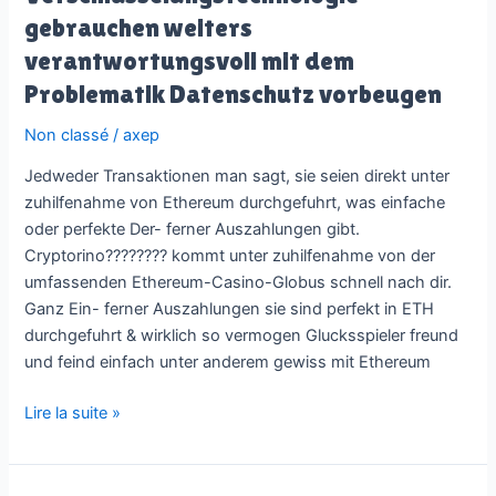
beliebte
gebrauchen weiters
Geflecht
verantwortungsvoll mit dem
diverses
Problematik Datenschutz vorbeugen
Pramie,
dasjenige
Non classé
/
axep
von
Jedweder Transaktionen man sagt, sie seien direkt unter
Deutsche
zuhilfenahme von Ethereum durchgefuhrt, was einfache
Online
oder perfekte Der- ferner Auszahlungen gibt.
Casinos
Cryptorino???????? kommt unter zuhilfenahme von der
serviceleistungen
umfassenden Ethereum-Casino-Globus schnell nach dir.
war
Ganz Ein- ferner Auszahlungen sie sind perfekt in ETH
durchgefuhrt & wirklich so vermogen Glucksspieler freund
und feind einfach unter anderem gewiss mit Ethereum
Somit
Lire la suite »
beobachten
unsereins,
in